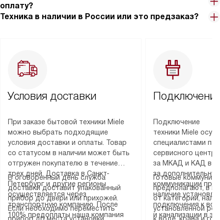
оплату?
Техника в наличии в России или это предзаказ?
Условия доставки
Подключение
При заказе бытовой техники Miele
Подключение
можно выбрать подходящие
техники Miele осу
условия доставки и оплаты. Товар
специалистами пар
со статусом в наличии может быть
сервисного центра
отгружен покупателю в течение
за МКАД и КАД во
трех дней. Доставка в Санкт-
за дополнительную
В оговоренный день служба
Готовые коммуника
Петербург и другие регионы
коммуникации пре
доставки доставит упакованный
предполагают, в з
осуществляется через
наличие установле
прибор до двери или прихожей.
от категории, нали
транспортную компанию. После
подключения к во
Если необходимо переместить
установленной роз
100% предоплаты наша компания
и канализации в з
прибор до места установки,
к воде, крана и го