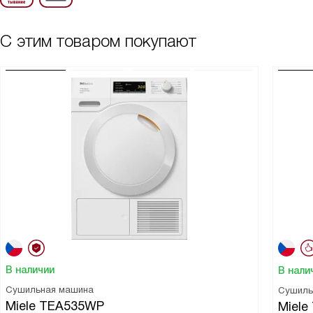
С этим товаром покупают
В наличии
В нали
Сушильная машина
Сушиль
Miele TEA535WP
Miel