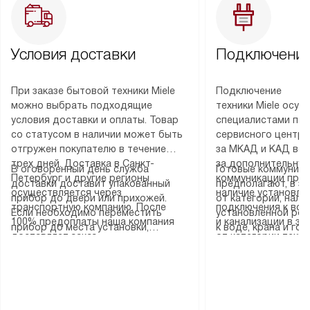
Условия доставки
Подключение
При заказе бытовой техники Miele
Подключение
можно выбрать подходящие
техники Miele осу
условия доставки и оплаты. Товар
специалистами пар
со статусом в наличии может быть
сервисного центра
отгружен покупателю в течение
за МКАД и КАД во
трех дней. Доставка в Санкт-
за дополнительную
В оговоренный день служба
Готовые коммуника
Петербург и другие регионы
коммуникации пре
доставки доставит упакованный
предполагают, в з
осуществляется через
наличие установле
прибор до двери или прихожей.
от категории, нали
транспортную компанию. После
подключения к во
Если необходимо переместить
установленной роз
100% предоплаты наша компания
и канализации в з
прибор до места установки,
к воде, крана и го
доставляет заказ
от категории техн
пожалуйста, предварительно
слива. Стандартна
до представительства
дополнительных ус
уточните это с менеджером.
включает в себя: с
транспортной компании в городе
определяется согл
За данную услугу взимается
транспортировочны
Москва. Пожалуйста, уточняйте
который можно по
дополнительная плата. Важно
разблокировку при
условия доставки у менеджера при
на нашем сайте в 
учитывать, что если размеры
соединение отдель
оформлении заказа.
«Подключение».