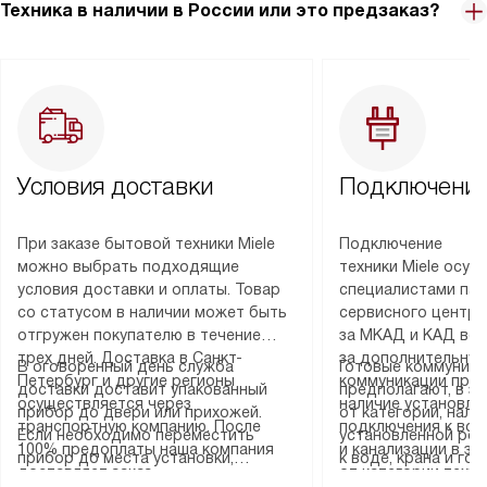
Техника в наличии в России или это предзаказ?
Условия доставки
Подключение
При заказе бытовой техники Miele
Подключение
можно выбрать подходящие
техники Miele осу
условия доставки и оплаты. Товар
специалистами пар
со статусом в наличии может быть
сервисного центра
отгружен покупателю в течение
за МКАД и КАД во
трех дней. Доставка в Санкт-
за дополнительную
В оговоренный день служба
Готовые коммуника
Петербург и другие регионы
коммуникации пре
доставки доставит упакованный
предполагают, в з
осуществляется через
наличие установле
прибор до двери или прихожей.
от категории, нали
транспортную компанию. После
подключения к во
Если необходимо переместить
установленной роз
100% предоплаты наша компания
и канализации в з
прибор до места установки,
к воде, крана и го
доставляет заказ
от категории техн
пожалуйста, предварительно
слива. Стандартна