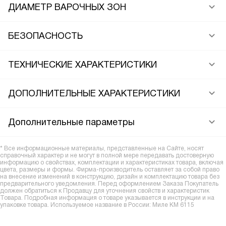
ДИАМЕТР ВАРОЧНЫХ ЗОН
БЕЗОПАСНОСТЬ
ТЕХНИЧЕСКИЕ ХАРАКТЕРИСТИКИ
ДОПОЛНИТЕЛЬНЫЕ ХАРАКТЕРИСТИКИ
Дополнительные параметры
* Все информационные материалы, представленные на Сайте, носят
справочный характер и не могут в полной мере передавать достоверную
информацию о свойствах, комплектации и характеристиках товара, включая
цвета, размеры и формы. Фирма-производитель оставляет за собой право
на внесение изменений в конструкцию, дизайн и комплектацию товара без
предварительного уведомления. Перед оформлением Заказа Покупатель
должен обратиться к Продавцу для уточнения свойств и характеристик
Товара. Подробная информация о товаре указывается в инструкции и на
упаковке товара. Используемое название в России: Миле KM 6115