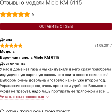
Отзывы о модели Miele KM 6115
5
ОСТАВИТЬ ОТЗЫВ
Диана
21.08.2017
Модель:
Варочная панель Miele KM 6115
Достоинства:
У нас в доме нет газа и мы как въехали в него сразу приобрели
индукционную варочную панель. это плита нового поколения!
Выбором очень довольна и готовлю на ней уже второй год.
Управление сенсорное, очень простое и удобное. Большого
ухода не требует, надо лишь протирать ее тряпочкой и все.
Очень безопасна, нагревается только дно посуды, а сама
Читать отзыв полностью
панель остается холодной, поэтому не обожжешься.
С этим товаром покупают