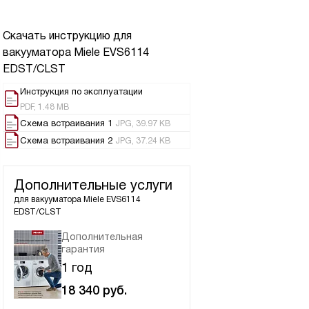
Скачать инструкцию для
вакууматора
Miele EVS6114
EDST/CLST
Инструкция по эксплуатации
PDF, 1.48 MB
Схема встраивания 1
JPG, 39.97 KB
Схема встраивания 2
JPG, 37.24 KB
Дополнительные услуги
для вакууматора
Miele EVS6114
EDST/CLST
Дополнительная
гарантия
1 год
18 340
руб.