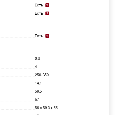
Есть
Есть
Есть
0.3
4
250-350
14.1
59.5
57
56 х 59.3 х 55