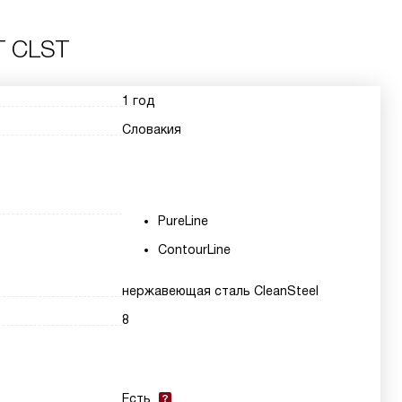
T CLST
1 год
Словакия
PureLine
ContourLine
нержавеющая сталь CleanSteel
8
Есть