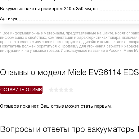
Вакуумные пакеты размером 240 х 350 мм, шт.
Артикул
* Все информационные материалы, представленные на Сайте, носят справоч
информацию о свойствах, комплектации и характеристиках товара, включая
право на внесение изменений в конструкцию, дизайн и комплектацию това
Покупатель должен обратиться к Продавцу для уточнения свойств и характ
инструкции и на упаковке товара. Используемое название в России: Миле 
Отзывы о модели Miele EVS6114 ED
ОСТАВИТЬ ОТЗЫВ
Отзывов пока нет, Ваш отзыв может стать первым.
Вопросы и ответы про вакууматоры