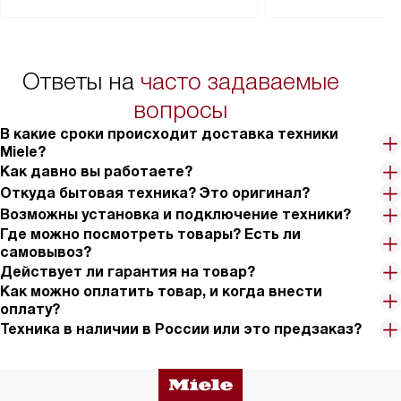
Перед заказом удостоверьтесь, что
коммуникаций, рас
сможете переместить прибор
материалы, навеш
в нужное место, учитывая размеры
и перевешивание д
упаковки или без нее.
выполнения специа
Ответы на
часто задаваемые
в условиях повыше
тарифы на услуги 
вопросы
на 30%.
В какие сроки происходит доставка техники
Miele?
Как давно вы работаете?
Откуда бытовая техника? Это оригинал?
Возможны установка и подключение техники?
Где можно посмотреть товары? Есть ли
самовывоз?
Действует ли гарантия на товар?
Как можно оплатить товар, и когда внести
оплату?
Техника в наличии в России или это предзаказ?