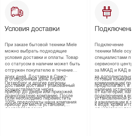
Условия доставки
Подключение
При заказе бытовой техники Miele
Подключение
можно выбрать подходящие
техники Miele осу
условия доставки и оплаты. Товар
специалистами пар
со статусом в наличии может быть
сервисного центра
отгружен покупателю в течение
за МКАД и КАД во
трех дней. Доставка в Санкт-
за дополнительную
В оговоренный день служба
Готовые коммуника
Петербург и другие регионы
коммуникации пре
доставки доставит упакованный
предполагают, в з
осуществляется через
наличие установле
прибор до двери или прихожей.
от категории, нали
транспортную компанию. После
подключения к во
Если необходимо переместить
установленной роз
100% предоплаты наша компания
и канализации в з
прибор до места установки,
к воде, крана и го
доставляет заказ
от категории техн
пожалуйста, предварительно
слива. Стандартна
до представительства
дополнительных ус
уточните это с менеджером.
включает в себя: с
транспортной компании в городе
определяется согл
За данную услугу взимается
транспортировочны
Москва. Пожалуйста, уточняйте
который можно по
дополнительная плата. Важно
разблокировку при
условия доставки у менеджера при
на нашем сайте в 