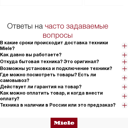
Перед заказом удостоверьтесь, что
коммуникаций, рас
сможете переместить прибор
материалы, навеш
в нужное место, учитывая размеры
и перевешивание д
упаковки или без нее.
выполнения специа
Ответы на
часто задаваемые
в условиях повыше
тарифы на услуги 
вопросы
на 30%.
В какие сроки происходит доставка техники
Miele?
Как давно вы работаете?
Откуда бытовая техника? Это оригинал?
Возможны установка и подключение техники?
Где можно посмотреть товары? Есть ли
самовывоз?
Действует ли гарантия на товар?
Как можно оплатить товар, и когда внести
оплату?
Техника в наличии в России или это предзаказ?