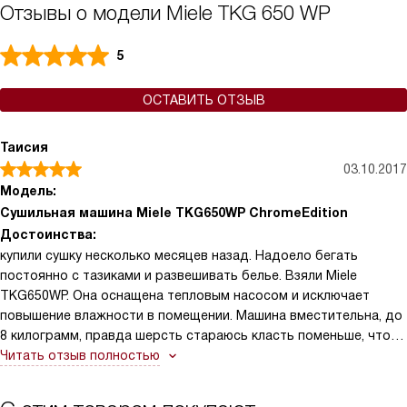
Отзывы о модели Miele TKG 650 WP
5
ОСТАВИТЬ ОТЗЫВ
Таисия
03.10.2017
Модель:
Сушильная машина Miele TKG650WP ChromeEdition
Достоинства:
купили сушку несколько месяцев назад. Надоело бегать
постоянно с тазиками и развешивать белье. Взяли Miele
TKG650WP. Она оснащена тепловым насосом и исключает
повышение влажности в помещении. Машина вместительна, до
8 килограмм, правда шерсть стараюсь класть поменьше, чтоб
лучше просохла. Есть функция «теплый обдув» для сушки
Читать отзыв полностью
объемных вещей: подушек, одеял, пуховиков. А современный,
лаконичный дизайн сам говорит о себе. Вообщем, это не