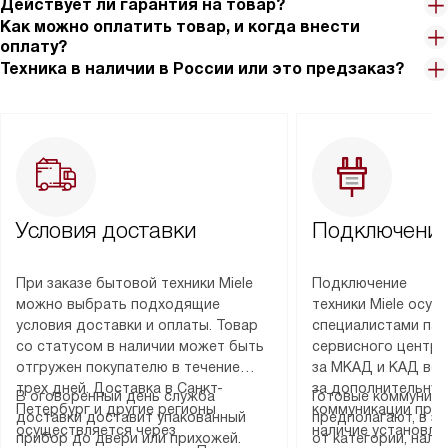
Действует ли гарантия на товар?
Как можно оплатить товар, и когда внести
оплату?
Техника в наличии в России или это предзаказ?
Условия доставки
Подключение
При заказе бытовой техники Miele
Подключение
можно выбрать подходящие
техники Miele осу
условия доставки и оплаты. Товар
специалистами пар
со статусом в наличии может быть
сервисного центра
отгружен покупателю в течение
за МКАД и КАД во
трех дней. Доставка в Санкт-
за дополнительную
В оговоренный день служба
Готовые коммуника
Петербург и другие регионы
коммуникации пре
доставки доставит упакованный
предполагают, в з
осуществляется через
наличие установле
прибор до двери или прихожей.
от категории, нали