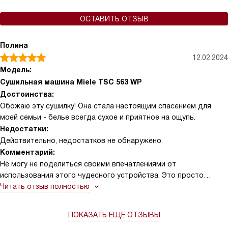
ОСТАВИТЬ ОТЗЫВ
Полина
12.02.2024
Модель:
Сушильная машина Miele TSC 563 WP
Достоинства:
Обожаю эту сушилку! Она стала настоящим спасением для
моей семьи - белье всегда сухое и приятное на ощупь.
Недостатки:
Действительно, недостатков не обнаружено.
Комментарий:
Не могу не поделиться своими впечатлениями от
использования этого чудесного устройства. Это просто
находка для любой хозяйки! Я даже не представляю, как я
Читать отзыв полностью
раньше обходилась без него. Эта сушилка стала настоящим
спасением в дождливую погоду, когда белье просто не
ПОКАЗАТЬ ЕЩЁ ОТЗЫВЫ
успевает высохнуть. А какое оно становится после сушки -