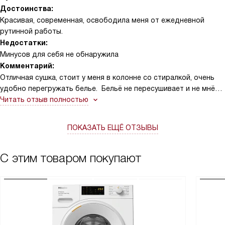
Достоинства:
Красивая, современная, освободила меня от ежедневной
рутинной работы.
Недостатки:
Минусов для себя не обнаружила
Комментарий:
Отличная сушка, стоит у меня в колонне со стиралкой, очень
удобно перегружать белье. Бельё не пересушивает и не мнёт.
Очень вместительная, целых 8 кг. Хорошая машина, в будущем,
Читать отзыв полностью
если придется еще брать, то возьму опять такую!
ПОКАЗАТЬ ЕЩЁ ОТЗЫВЫ
С этим товаром покупают