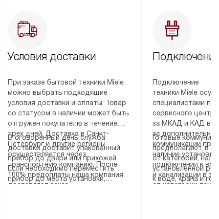
Условия доставки
Подключение
При заказе бытовой техники Miele
Подключение
можно выбрать подходящие
техники Miele осу
условия доставки и оплаты. Товар
специалистами пар
со статусом в наличии может быть
сервисного центра
отгружен покупателю в течение
за МКАД и КАД во
трех дней. Доставка в Санкт-
за дополнительную
В оговоренный день служба
Готовые коммуника
Петербург и другие регионы
коммуникации пре
доставки доставит упакованный
предполагают, в з
осуществляется через
наличие установле
прибор до двери или прихожей.
от категории, нали
транспортную компанию. После
подключения к во
Если необходимо переместить
установленной роз
100% предоплаты наша компания
и канализации в з
прибор до места установки,
к воде, крана и го
доставляет заказ
от категории техн
пожалуйста, предварительно
слива. Стандартна
до представительства
дополнительных ус
уточните это с менеджером.
включает в себя: с
транспортной компании в городе
определяется согл
За данную услугу взимается
транспортировочны
Москва. Пожалуйста, уточняйте
который можно по