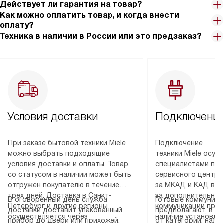
Действует ли гарантия на товар?
Как можно оплатить товар, и когда внести
оплату?
Техника в наличии в России или это предзаказ?
Условия доставки
Подключение
При заказе бытовой техники Miele
Подключение
можно выбрать подходящие
техники Miele осу
условия доставки и оплаты. Товар
специалистами пар
со статусом в наличии может быть
сервисного центра
отгружен покупателю в течение
за МКАД и КАД во
трех дней. Доставка в Санкт-
за дополнительную
В оговоренный день служба
Готовые коммуника
Петербург и другие регионы
коммуникации пре
доставки доставит упакованный
предполагают, в з
осуществляется через
наличие установле
прибор до двери или прихожей.
от категории, нали