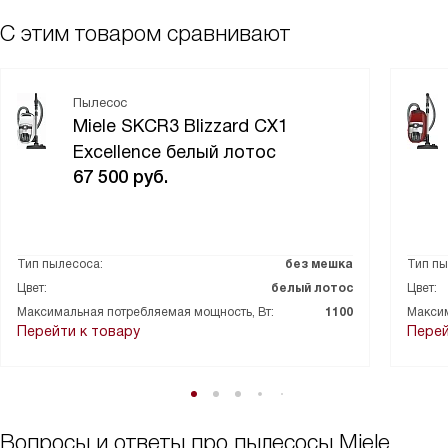
С этим товаром сравнивают
Пылесос
Miele SKCR3 Blizzard CX1
Excellence белый лотос
67 500
руб.
Тип пылесоса:
без мешка
Тип пы
Цвет:
белый лотос
Цвет:
Максимальная потребляемая мощность, Вт:
1100
Максим
Перейти к товару
Перей
Вопросы и ответы про пылесосы Miele