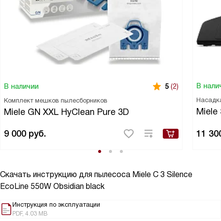
В нали
В наличии
5
(2)
Насадка
Комплект мешков пылесборников
Miele
Miele GN XXL HyClean Pure 3D
9 000
руб.
11 30
Скачать инструкцию для пылесоса
Miele C 3 Silence
EcoLine 550W Obsidian black
Инструкция по эксплуатации
PDF, 4.03 MB