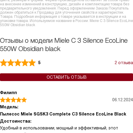
цвета, размеры и формы. Фирма-производитель оставляет за собой право
на внесение изменений в конструкцию, дизайн и комплектацию товара без
предварительного уведомления. Перед оформлением Заказа Покупатель
должен обратиться к Продавцу для уточнения свойств и характеристик
Товара. Подробная информация о товаре указывается в инструкции и на
упаковке товара. Используемое название в России: Миле C 3 Silence EcoLine
550W Obsidian black
Отзывы о модели Miele C 3 Silence EcoLine
550W Obsidian black
5
2 отзыва
ОСТАВИТЬ ОТЗЫВ
Филипп
06.12.2024
Модель:
Пылесос Miele SGSK3 Complete C3 Silence EcoLine Black
Достоинства:
Удобный в использовании, мощный и эффективный, этот