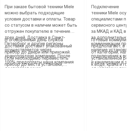
При заказе бытовой техники Miele
Подключение
можно выбрать подходящие
техники Miele осу
условия доставки и оплаты. Товар
специалистами пар
со статусом в наличии может быть
сервисного центра
отгружен покупателю в течение
за МКАД и КАД во
трех дней. Доставка в Санкт-
за дополнительную
В оговоренный день служба
Готовые коммуника
Петербург и другие регионы
коммуникации пре
доставки доставит упакованный
предполагают, в з
осуществляется через
наличие установле
прибор до двери или прихожей.
от категории, нали
транспортную компанию. После
подключения к во
Если необходимо переместить
установленной роз
100% предоплаты наша компания
и канализации в з
прибор до места установки,
к воде, крана и го
доставляет заказ
от категории техн
пожалуйста, предварительно
слива. Стандартна
до представительства
дополнительных ус
уточните это с менеджером.
включает в себя: с
транспортной компании в городе
определяется согл
За данную услугу взимается
транспортировочны
Москва. Пожалуйста, уточняйте
который можно по
дополнительная плата. Важно
разблокировку при
условия доставки у менеджера при
на нашем сайте в 
учитывать, что если размеры
соединение отдель
оформлении заказа.
«Подключение».
прибора не позволяют ему пройти
монтаж техники в 
через дверной проем, сотрудники
на место с проверк
транспортной службы не могут
подключение к су
демонтировать дверцы, ручки или
коммуникациям, пе
другие выступающие элементы, так
и консультацию по 