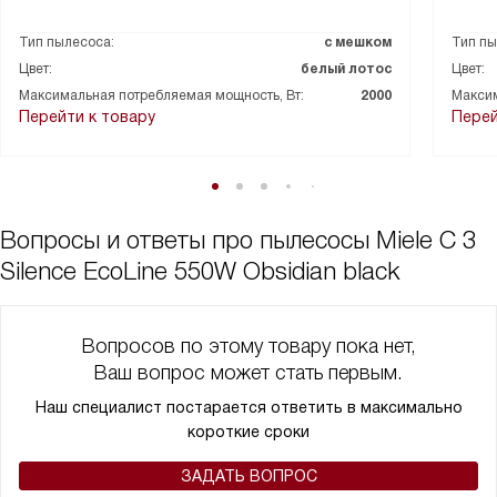
антиквариат.
Также отмечу наличие различных насадок, которые позволяют
Тип пылесоса:
с мешком
Тип пы
убирать практически любые поверхности. Насадка для мягкой
Цвет:
белый лотос
Цвет:
мебели особенно пригодилась, когда пришлось убирать диван
Максимальная потребляемая мощность, Вт:
2000
Максим
после визита друзей с детьми.
Перейти к товару
Перей
В целом, этот пылесос - отличный выбор для тех, кто ценит
комфорт, эффективность и тишину. Использование его
превращает уборку из обязательства в приятное занятие.
Вопросы и ответы про пылесосы Miele C 3
Silence EcoLine 550W Obsidian black
Вопросов по этому товару пока нет,
Ваш вопрос может стать первым.
Наш специалист постарается ответить в максимально
короткие сроки
ЗАДАТЬ ВОПРОС