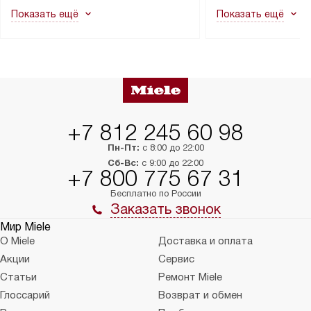
как это может привести к отказу
В стандартную уст
Показать ещё
Показать ещё
в гарантийном ремонте в будущем.
не включаются: пр
Перед заказом удостоверьтесь, что
коммуникаций, рас
сможете переместить прибор
материалы, навеш
в нужное место, учитывая размеры
и перевешивание д
упаковки или без нее.
выполнения специа
в условиях повыше
тарифы на услуги 
на 30%.
+7 812 245 60 98
Пн-Пт:
с 8:00 до 22:00
Сб-Вс:
с 9:00 до 22:00
+7 800 775 67 31
Бесплатно по России
Заказать звонок
Мир Miele
О Miele
Доставка и оплата
Акции
Сервис
Статьи
Ремонт Miele
Глоссарий
Возврат и обмен