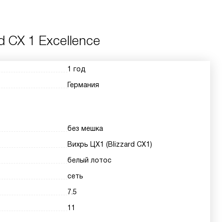
d CX 1 Excellence
1 год
Германия
без мешка
Вихрь ЦХ1 (Blizzard CX1)
белый лотос
сеть
7.5
11