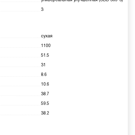
3
сухая
1100
51.5
31
8.6
10.6
38.7
59.5
38.2