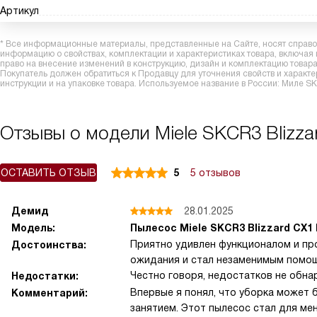
Артикул
* Все информационные материалы, представленные на Сайте, носят справоч
информацию о свойствах, комплектации и характеристиках товара, включая
право на внесение изменений в конструкцию, дизайн и комплектацию това
Покупатель должен обратиться к Продавцу для уточнения свойств и характ
инструкции и на упаковке товара. Используемое название в России: Миле SK
Отзывы о модели Miele SKCR3 Blizzar
ОСТАВИТЬ ОТЗЫВ
5
5 отзывов
Демид
28.01.2025
Модель:
Пылесос Miele SKCR3 Blizzard CX1
Приятно удивлен функционалом и пр
Достоинства:
ожидания и стал незаменимым помощ
Честно говоря, недостатков не обна
Недостатки:
Впервые я понял, что уборка может 
Комментарий:
занятием. Этот пылесос стал для ме