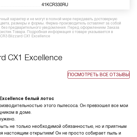
41KCR330RU
ный характер и не могут в полной мере передавать достоверную
 цвета, размеры и формы. Фирма-производитель оставляет за собой
ра без предварительного уведомления. Перед оформлением Заказа
еристик Товара. Подробная информация о товаре указывается в
CR3 Blizzard CX1 Excellence
d CX1 Excellence
ПОСМОТРЕТЬ ВСЕ ОТЗЫВЫ
 Excellence белый лотос
оизводительностью этого пылесоса. Он превзошел все мои
ником в доме.
ружено.
быть не только необходимой обязанностью, но и приятным
ня настоящим открытием! Он не просто собирает пыль и