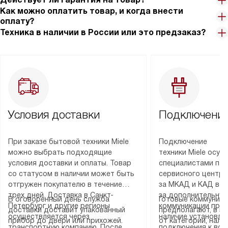
Как можно оплатить товар, и когда внести
оплату?
Техника в наличии в России или это предзаказ?
Условия доставки
Подключение
При заказе бытовой техники Miele
Подключение
можно выбрать подходящие
техники Miele осу
условия доставки и оплаты. Товар
специалистами пар
со статусом в наличии может быть
сервисного центра
отгружен покупателю в течение
за МКАД и КАД во
трех дней. Доставка в Санкт-
за дополнительную
В оговоренный день служба
Готовые коммуника
Петербург и другие регионы
коммуникации пре
доставки доставит упакованный
предполагают, в з
осуществляется через
наличие установле
прибор до двери или прихожей.
от категории, нали
транспортную компанию. После
подключения к во