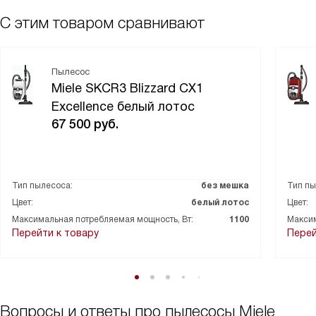
С этим товаром сравнивают
Пылесос
Miele SKCR3 Blizzard CX1
Excellence белый лотос
67 500
руб.
Тип пылесоса:
без мешка
Тип пы
Цвет:
белый лотос
Цвет:
Максимальная потребляемая мощность, Вт:
1100
Максим
Перейти к товару
Перей
Вопросы и ответы про пылесосы Miele