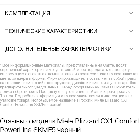
КОМПЛЕКТАЦИЯ
ТЕХНИЧЕСКИЕ ХАРАКТЕРИСТИКИ
ДОПОЛНИТЕЛЬНЫЕ ХАРАКТЕРИСТИКИ
* Все информационные материалы, представленные на Сайте, носят
справочный характер и не могут в полной мере передавать достоверную
информацию о свойствах, комплектации и характеристиках товара, включая
цвета, размеры и формы. Фирма-производитель оставляет за собой право
на внесение изменений в конструкцию, дизайн и комплектацию товара без
предварительного уведомления. Перед оформлением Заказа Покупатель
должен обратиться к Продавцу для уточнения свойств и характеристик
Товара. Подробная информация о товаре указывается в инструкции и на
упаковке товара. Используемое название в России: Миле Blizzard CX1
Comfort PowerLine SKMF5 черный
Отзывы о модели Miele Blizzard CX1 Comfort
PowerLine SKMF5 черный