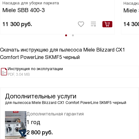
Насадка для уборки паркета
Насадк
Miele SBB 400-3
Miele
11 300
руб.
14 30
Скачать инструкцию для пылесоса
Miele Blizzard CX1
Comfort PowerLine SKMF5 черный
Инструкция по эксплуатации
PDF, 3.04 MB
Дополнительные услуги
для пылесоса
Miele Blizzard CX1 Comfort PowerLine SKMF5 черный
Дополнительная гарантия
1 год
2 800
руб.