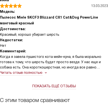
Инна
13.03.2023
Модель:
Пылесос Miele SKCF3 Blizzard CX1 Cat&Dog PowerLine
манговый красный
Достоинства:
Красивый, хорошо убирает шерсть
Недостатки:
Нет
Комментарий:
Когда я завела пушистого кота мейн-куна, я была морально
готова к тому, что шерсть будет просто везде. У нас еще и
собака есть. Она короткошерстная, но иногда все равно
линяет. Однако, то, что я смирилась с шерстью на всех
Читать отзыв полностью
поверхностях, не значит, что я перестала убираться. Наоборот,
я купила хорошую бытовую технику, которая помогает мне
ПОКАЗАТЬ ЕЩЁ ОТЗЫВЫ
поддерживать порядок дома. В частности, этот пылесос. Он
просто отличный! Модель нашел муж. Он вообще обнаружил
его случайно, просто искал варианты с щеткой, которая
С этим товаром сравнивают
убирала бы шерсть животных. И его выбор оказался очень