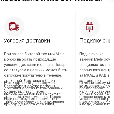
Условия доставки
Подключение
При заказе бытовой техники Miele
Подключение
можно выбрать подходящие
техники Miele осу
условия доставки и оплаты. Товар
специалистами пар
со статусом в наличии может быть
сервисного центра
отгружен покупателю в течение
за МКАД и КАД во
трех дней. Доставка в Санкт-
за дополнительную
В оговоренный день служба
Готовые коммуника
Петербург и другие регионы
коммуникации пре
доставки доставит упакованный
предполагают, в з
осуществляется через
наличие установле
прибор до двери или прихожей.
от категории, нали
транспортную компанию. После
подключения к во
Если необходимо переместить
установленной роз
100% предоплаты наша компания
и канализации в з
прибор до места установки,
к воде, крана и го
доставляет заказ
от категории техн
пожалуйста, предварительно
слива. Стандартна
до представительства
дополнительных ус