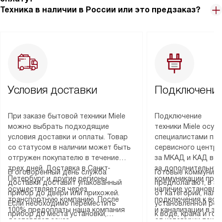
Техника в наличии в России или это предзаказ?
Условия доставки
Подключение
При заказе бытовой техники Miele
Подключение
можно выбрать подходящие
техники Miele осу
условия доставки и оплаты. Товар
специалистами пар
со статусом в наличии может быть
сервисного центра
отгружен покупателю в течение
за МКАД и КАД во
трех дней. Доставка в Санкт-
за дополнительную
В оговоренный день служба
Готовые коммуника
Петербург и другие регионы
коммуникации пре
доставки доставит упакованный
предполагают, в з
осуществляется через
наличие установле
прибор до двери или прихожей.
от категории, нали
транспортную компанию. После
подключения к во
Если необходимо переместить
установленной роз
100% предоплаты наша компания
и канализации в з
прибор до места установки,
к воде, крана и го
доставляет заказ
от категории техн