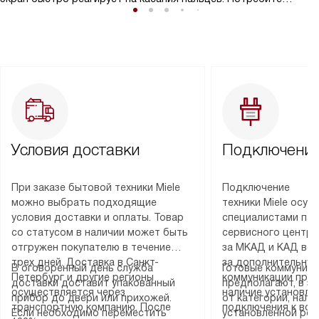
ус
могут легко выбирать опции и настраивать параметры
работы. После чего на дисплей выводит выбранные
настройки.
Условия доставки
Подключение
При заказе бытовой техники Miele
Подключение
можно выбрать подходящие
техники Miele осу
условия доставки и оплаты. Товар
специалистами пар
со статусом в наличии может быть
сервисного центра
отгружен покупателю в течение
за МКАД и КАД во
трех дней. Доставка в Санкт-
за дополнительную
В оговоренный день служба
Готовые коммуника
Петербург и другие регионы
коммуникации пре
доставки доставит упакованный
предполагают, в з
осуществляется через
наличие установле
прибор до двери или прихожей.
от категории, нали
транспортную компанию. После
подключения к во
Если необходимо переместить
установленной роз