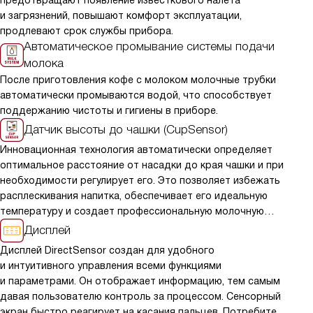
и загрязнений, повышают комфорт эксплуатации,
в 
продлевают срок службы прибора.
Автоматическое промывание системы подачи
Ав
молока
а
После приготовления кофе с молоком молочные трубки
Сп
автоматически промываются водой, что способствует
в 
поддержанию чистоты и гигиены в приборе.
Датчик высоты до чашки (CupSensor)
По
Инновационная технология автоматически определяет
ав
оптимальное расстояние от насадки до края чашки и при
ка
необходимости регулирует его. Это позволяет избежать
расплескивания напитка, обеспечивает его идеальную
Ак
температуру и создает профессиональную молочную
ка
пенку.
Дисплей
мо
Дисплей DirectSensor создан для удобного
ко
и интуитивного управления всеми функциями
го
и параметрами. Он отображает информацию, тем самым
ка
давая пользователю контроль за процессом. Сенсорный
вл
экран быстро реагирует на касания пальцев. Потребители