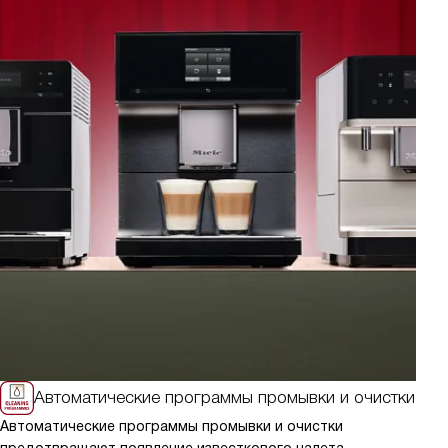
Стиральные машины
Сушильные машины
Холодильники
Автоматические программы промывки и очистки
Автоматические программы промывки и очистки
Ав
предотвращают появление известкового налета
м