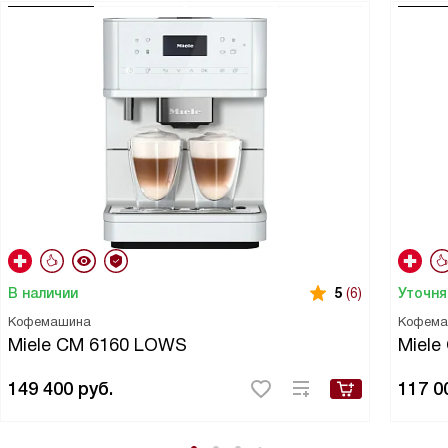
В наличии
Уточня
5
(6)
Кофемашина
Кофема
Miele CM 6160 LOWS
Miele
149 400
руб.
117 0