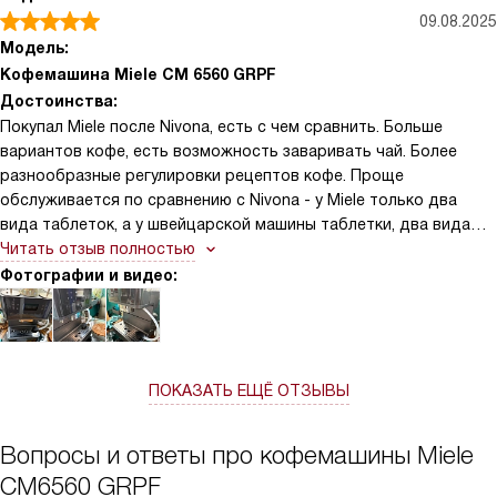
09.08.2025
Модель:
Кофемашина Miele CM 6560 GRPF
Достоинства:
Покупал Miele после Nivona, есть с чем сравнить. Больше
вариантов кофе, есть возможность заваривать чай. Более
разнообразные регулировки рецептов кофе. Проще
обслуживается по сравнению с Nivona - у Miele только два
вида таблеток, а у швейцарской машины таблетки, два вида
жидкости, плюс фильтр для воды надо менять (при этом
Читать отзыв полностью
обслуживание Miele конечно же не дешевле). Более удобные в
Фотографии и видео:
обращении поддон для воды и контейнер отработанного
кофе. Единственный серьезный недостаток Miele, достаточно
неприятный и отсутствовавший у Nivona - Miele может на
полдороги остановить приготовление кофе, заявив что
ПОКАЗАТЬ ЕЩЁ ОТЗЫВЫ
закончилась вода. После долива воды начинает промываться,
напиток приходится готовить заново( Nivona просто не
начинала приготовление кофе, если воды не хватало.
Вопросы и ответы про кофемашины Miele
Непонятно, почему Miele за такие деньги и с такими понтами не
CM6560 GRPF
реализовала функцию оценки объема остающейся воды до