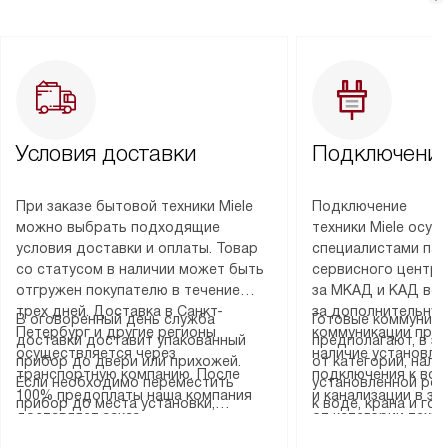
Условия доставки
Подключение
При заказе бытовой техники Miele
Подключение
можно выбрать подходящие
техники Miele осу
условия доставки и оплаты. Товар
специалистами пар
со статусом в наличии может быть
сервисного центра
отгружен покупателю в течение
за МКАД и КАД во
трех дней. Доставка в Санкт-
за дополнительную
В оговоренный день служба
Готовые коммуника
Петербург и другие регионы
коммуникации пре
доставки доставит упакованный
предполагают, в з
осуществляется через
наличие установле
прибор до двери или прихожей.
от категории, нали
транспортную компанию. После
подключения к во
Если необходимо переместить
установленной роз
100% предоплаты наша компания
и канализации в з
прибор до места установки,
к воде, крана и го
доставляет заказ
от категории техн
пожалуйста, предварительно
слива. Стандартна
до представительства
дополнительных ус
уточните это с менеджером.
включает в себя: с