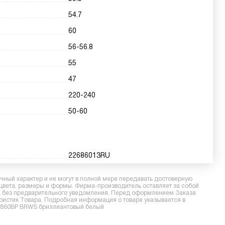
54.7
60
56-56.8
55
47
220-240
50-60
22686013RU
ный характер и не могут в полной мере передавать достоверную
 цвета, размеры и формы. Фирма-производитель оставляет за собой
ра без предварительного уведомления. Перед оформлением Заказа
еристик Товара. Подробная информация о товаре указывается в
 H6860BP BRWS бриллиантовый белый