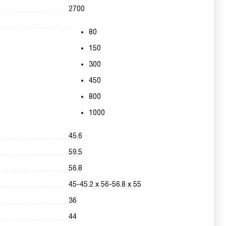
2700
80
150
300
450
800
1000
45.6
59.5
56.8
45-45.2 х 56-56.8 х 55
36
44