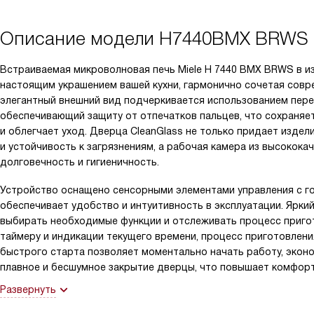
Описание модели
H7440BMX BRWS
Встраиваемая микроволновая печь Miele H 7440 BMX BRWS в изы
настоящим украшением вашей кухни, гармонично сочетая совр
элегантный внешний вид подчеркивается использованием передо
обеспечивающий защиту от отпечатков пальцев, что сохраняе
и облегчает уход. Дверца CleanGlass не только придает издел
и устойчивость к загрязнениям, а рабочая камера из высокок
долговечность и гигиеничность.
Устройство оснащено сенсорными элементами управления с го
обеспечивает удобство и интуитивность в эксплуатации. Яркий
выбирать необходимые функции и отслеживать процесс приго
таймеру и индикации текущего времени, процесс приготовлен
быстрого старта позволяет моментально начать работу, эконо
плавное и бесшумное закрытие дверцы, что повышает комфорт
Развернуть