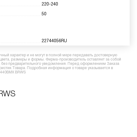
220-240
50
22744056RU
ный характер и не могут в полной мере передавать достоверную
 цвета, размеры и формы. Фирма-производитель оставляет за собой
ра без предварительного уведомления. Перед оформлением Заказа
еристик Товара. Подробная информация о товаре указывается в
 H7440BMX BRWS
BRWS