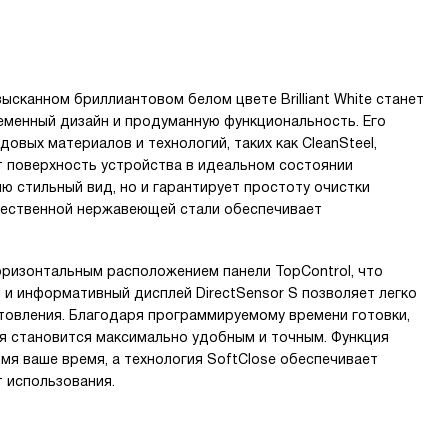
сканном бриллиантовом белом цвете Brilliant White станет
еменный дизайн и продуманную функциональность. Его
вых материалов и технологий, таких как CleanSteel,
т поверхность устройства в идеальном состоянии
ию стильный вид, но и гарантирует простоту очистки
ачественной нержавеющей стали обеспечивает
ризонтальным расположением панели TopControl, что
 и информативный дисплей DirectSensor S позволяет легко
товления. Благодаря программируемому времени готовки,
ия становится максимально удобным и точным. Функция
мя ваше время, а технология SoftClose обеспечивает
 использования.