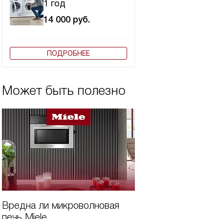
1 год
14 000
руб.
ПОДРОБНЕЕ
Может быть полезно
Вредна ли микроволновая
Как почистить
печь Miele
микроволновую п