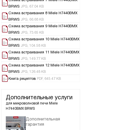
BRWS
JPG, 67.04 KB
Схема встраивания 8 Miele H7440BMX
BRWS
JPG, 66.68 KB
Схема встраивания 9 Miele H7440BMX
BRWS
JPG, 73.65 KB
Схема встраивания 10 Miele H7440BMX
BRWS
JPG, 104.58 KB
Схема встраивания 11 Miele H7440BMX
BRWS
JPG, 149.77 KB
Схема встраивания 12 Miele H7440BMX
BRWS
JPG, 126.48 KB
Книга рецептов
PDF, 645.47 KB
Дополнительные услуги
для микроволновой печи
Miele
H7440BMX BRWS
Дополнительная
гарантия