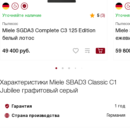
Уточняйте наличие
Уточня
5
(3)
Пылесос
Пылесо
Miele SGDA3 Complete C3 125 Edition
Miele
белый лотос
ежев
49 400
руб.
59 80
Характеристики
Miele SBAD3 Classic C1
Jubilee графитовый серый
1 год
Гарантия
Германия
Страна производства