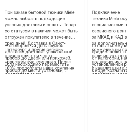
При заказе бытовой техники Miele
Подключение
можно выбрать подходящие
техники Miele осу
условия доставки и оплаты. Товар
специалистами пар
со статусом в наличии может быть
сервисного центра
отгружен покупателю в течение
за МКАД и КАД во
трех дней. Доставка в Санкт-
за дополнительную
В оговоренный день служба
Готовые коммуника
Петербург и другие регионы
коммуникации пре
доставки доставит упакованный
предполагают, в з
осуществляется через
наличие установле
прибор до двери или прихожей.
от категории, нали
транспортную компанию. После
подключения к во
Если необходимо переместить
установленной роз
100% предоплаты наша компания
и канализации в з
прибор до места установки,
к воде, крана и го
доставляет заказ
от категории техн
пожалуйста, предварительно
слива. Стандартна
до представительства
дополнительных ус
уточните это с менеджером.
включает в себя: с
транспортной компании в городе
определяется согл
За данную услугу взимается
транспортировочны
Москва. Пожалуйста, уточняйте
который можно по
дополнительная плата. Важно
разблокировку при
условия доставки у менеджера при
на нашем сайте в 
учитывать, что если размеры
соединение отдель
оформлении заказа.
«Подключение».
прибора не позволяют ему пройти
монтаж техники в 
через дверной проем, сотрудники
на место с проверк
транспортной службы не могут
подключение к су
демонтировать дверцы, ручки или
коммуникациям, пе