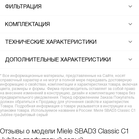
ФИЛЬТРАЦИЯ
КОМПЛЕКТАЦИЯ
ТЕХНИЧЕСКИЕ ХАРАКТЕРИСТИКИ
ДОПОЛНИТЕЛЬНЫЕ ХАРАКТЕРИСТИКИ
* Все информационные материалы, представленные на Сайте, носят
справочный характер и не могут в полной мере передавать достоверную
информацию о свойствах, комплектации и характеристиках товара, включая
цвета, размеры и формы. Фирма-производитель оставляет за собой право
на внесение изменений в конструкцию, дизайн и комплектацию товара без
предварительного уведомления. Перед оформлением Заказа Покупатель
должен обратиться к Продавцу для уточнения свойств и характеристик
Товара. Подробная информация о товаре указывается в инструкции и на
упаковке товара. Используемое название в России: Миле SBAD3 Classic C1
Jubilee графитовый серый
Отзывы о модели Miele SBAD3 Classic C1