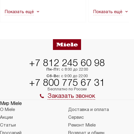
другие выступающие элементы, так
и консультацию по 
как это может привести к отказу
В стандартную уст
Показать ещё
Показать ещё
в гарантийном ремонте в будущем.
не включаются: пр
Перед заказом удостоверьтесь, что
коммуникаций, рас
сможете переместить прибор
материалы, навеш
в нужное место, учитывая размеры
и перевешивание д
упаковки или без нее.
выполнения специа
в условиях повыше
тарифы на услуги 
на 30%.
+7 812 245 60 98
Пн-Пт:
с 8:00 до 22:00
Сб-Вс:
с 9:00 до 22:00
+7 800 775 67 31
Бесплатно по России
Заказать звонок
Мир Miele
О Miele
Доставка и оплата
Акции
Сервис
Статьи
Ремонт Miele
Глоссарий
Возврат и обмен