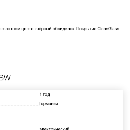
легантном цвете «чёрный обсидиан». Покрытие CleanGlass
BSW
1 год
Германия
электрический