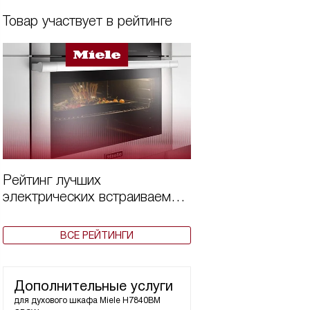
Товар участвует в рейтинге
Рейтинг лучших
электрических встраиваемых
духовых шкафов Miele по
цене и качеству в 2025 году
ВСЕ РЕЙТИНГИ
Дополнительные услуги
для духового шкафа
Miele H7840BM