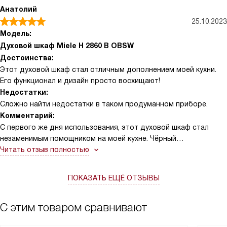
Анатолий
25.10.2023
Модель:
Духовой шкаф Miele H 2860 B OBSW
Достоинства:
Этот духовой шкаф стал отличным дополнением моей кухни.
Его функционал и дизайн просто восхищают!
Недостатки:
Сложно найти недостатки в таком продуманном приборе.
Комментарий:
С первого же дня использования, этот духовой шкаф стал
незаменимым помощником на моей кухне. Чёрный
обсидиановый цвет придает ему элегантности и стиля.
Читать отзыв полностью
Используя его, я чувствую себя настоящим шеф-поваром!
ПОКАЗАТЬ ЕЩЁ ОТЗЫВЫ
Особенно мне нравится его объем - 76 литров. Это позволяет
готовить сразу несколько блюд, благодаря пяти уровням
приготовления. И все они получаются идеальными! Индикация
С этим товаром сравнивают
фактической температуры помогает контролировать процесс