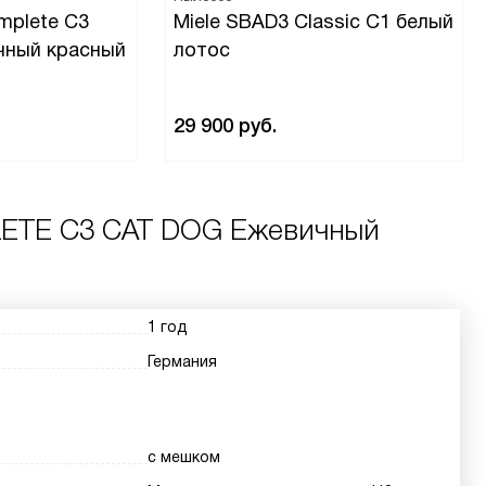
mplete C3
Miele SBAD3 Classic C1 белый
чный красный
лотос
29 900
руб.
LETE C3 CAT DOG Ежевичный
1 год
Германия
с мешком