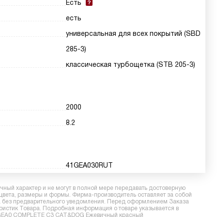
Есть
есть
универсальная для всех покрытий (SBD
285-3)
классическая турбощетка (STB 205-3)
2000
8.2
41GEA030RUT
ный характер и не могут в полной мере передавать достоверную
 цвета, размеры и формы. Фирма-производитель оставляет за собой
ра без предварительного уведомления. Перед оформлением Заказа
еристик Товара. Подробная информация о товаре указывается в
е SGEA0 COMPLETE C3 CAT&DOG Ежевичный красный