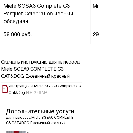
Miele SGSA3 Complete C3
Miele SBAD3 Cl
Parquet Celebration черный
обсидиан
59 800
руб.
29 900
руб.
Скачать инструкцию для пылесоса
Miele SGEA0 COMPLETE C3
CAT&DOG Ежевичный красный
Инструкция к Miele SGEA0 Complete C3
Cat&Dog
PDF, 2.46 MB
Дополнительные услуги
для пылесоса
Miele SGEA0 COMPLETE
C3 CAT&DOG Ежевичный красный