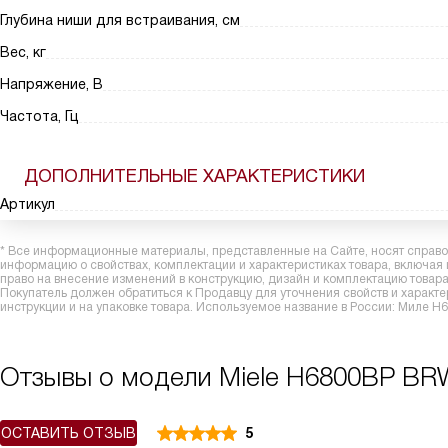
Глубина ниши для встраивания, см
Вес, кг
Напряжение, В
Частота, Гц
ДОПОЛНИТЕЛЬНЫЕ ХАРАКТЕРИСТИКИ
Артикул
* Все информационные материалы, представленные на Сайте, носят справоч
информацию о свойствах, комплектации и характеристиках товара, включая
право на внесение изменений в конструкцию, дизайн и комплектацию това
Покупатель должен обратиться к Продавцу для уточнения свойств и характ
инструкции и на упаковке товара. Используемое название в России: Миле
Отзывы о модели Miele H6800BP BR
ОСТАВИТЬ ОТЗЫВ
5