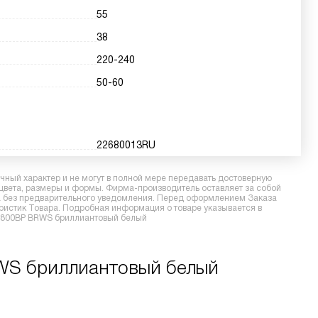
55
38
220-240
50-60
22680013RU
ный характер и не могут в полной мере передавать достоверную
 цвета, размеры и формы. Фирма-производитель оставляет за собой
ра без предварительного уведомления. Перед оформлением Заказа
еристик Товара. Подробная информация о товаре указывается в
 H6800BP BRWS бриллиантовый белый
WS бриллиантовый белый