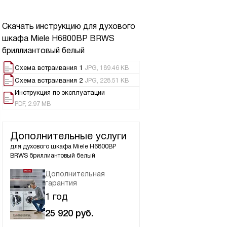
Скачать инструкцию для духового
шкафа
Miele H6800BP BRWS
бриллиантовый белый
Схема встраивания 1
JPG, 189.46 KB
Схема встраивания 2
JPG, 228.51 KB
Инструкция по эксплуатации
PDF, 2.97 MB
Дополнительные услуги
для духового шкафа
Miele H6800BP
BRWS бриллиантовый белый
Дополнительная
гарантия
1 год
25 920
руб.