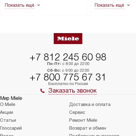
Показать ещё
Показать ещё
в гарантийном ремонте в будущем.
не включаются: пр
Перед заказом удостоверьтесь, что
коммуникаций, рас
сможете переместить прибор
материалы, навеш
в нужное место, учитывая размеры
и перевешивание д
упаковки или без нее.
выполнения специа
в условиях повыше
тарифы на услуги 
на 30%.
+7 812 245 60 98
Пн-Пт:
с 8:00 до 22:00
Сб-Вс:
с 9:00 до 22:00
+7 800 775 67 31
Бесплатно по России
Заказать звонок
Мир Miele
О Miele
Доставка и оплата
Акции
Сервис
Статьи
Ремонт Miele
Глоссарий
Возврат и обмен