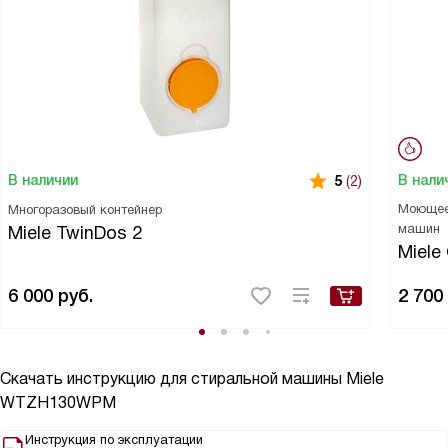
В нали
В наличии
5
(2)
Моющее 
Многоразовый контейнер
машин
Miele TwinDos 2
Miele
6 000
руб.
2 700
Скачать инструкцию для стиральной машины
Miele
WTZH130WPM
Инструкция по эксплуатации