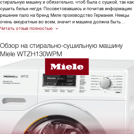
стиральную машину и обязательно, чтоб была с сушкой, так как
сушить белье негде. Посоветовавшись и почитав информацию
решение пало на бренд Миле производство Германия. Немцы
очень аккуратные во всем, значит и машина должна быть
достойного качества. Что хотели, то мы и получили. Машина
Читать отзыв полностью
супер современная, с обалденными техническими
характеристиками, которые позволяют стирать все, что
Обзор на стирально-сушильную машину
только хочется. Думаю, что лучше на сегодняшний день
Miele WTZH130WPM
стиральных машин нет!