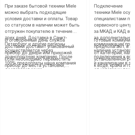
При заказе бытовой техники Miele
Подключение
можно выбрать подходящие
техники Miele осу
условия доставки и оплаты. Товар
специалистами пар
со статусом в наличии может быть
сервисного центра
отгружен покупателю в течение
за МКАД и КАД во
трех дней. Доставка в Санкт-
за дополнительную
В оговоренный день служба
Готовые коммуника
Петербург и другие регионы
коммуникации пре
доставки доставит упакованный
предполагают, в з
осуществляется через
наличие установле
прибор до двери или прихожей.
от категории, нали
транспортную компанию. После
подключения к во
Если необходимо переместить
установленной роз
100% предоплаты наша компания
и канализации в з
прибор до места установки,
к воде, крана и го
доставляет заказ
от категории техн
пожалуйста, предварительно
слива. Стандартна
до представительства
дополнительных ус
уточните это с менеджером.
включает в себя: с
транспортной компании в городе
определяется согл
За данную услугу взимается
транспортировочны
Москва. Пожалуйста, уточняйте
который можно по
дополнительная плата. Важно
разблокировку при
условия доставки у менеджера при
на нашем сайте в 
учитывать, что если размеры
соединение отдель
оформлении заказа.
«Подключение».
прибора не позволяют ему пройти
монтаж техники в 
через дверной проем, сотрудники
на место с проверк
транспортной службы не могут
подключение к су
демонтировать дверцы, ручки или
коммуникациям, пе
другие выступающие элементы, так
и консультацию по 
как это может привести к отказу
В стандартную уст