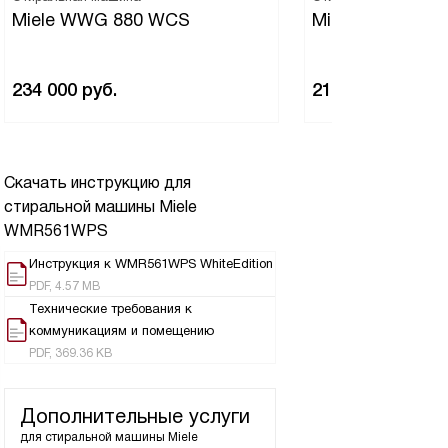
Miele WWG 880 WCS
Miele WWD380
234 000
руб.
214 500
руб.
Скачать инструкцию для
стиральной машины
Miele
WMR561WPS
Инструкция к WMR561WPS WhiteEdition
PDF, 4.57 MB
Технические требования к
коммуникациям и помещению
PDF, 369.36 KB
Дополнительные услуги
для стиральной машины
Miele