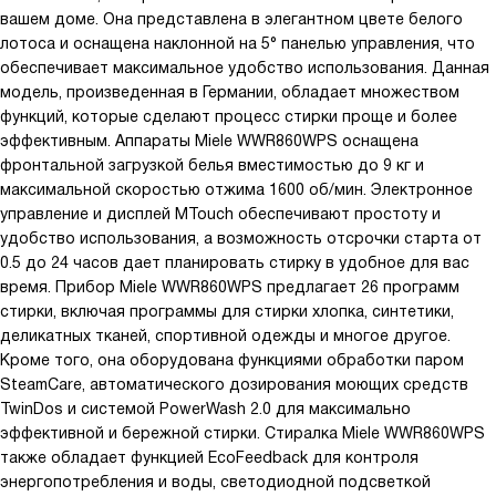
вашем доме. Она представлена в элегантном цвете белого
С этой машиной я чувствую себя уверенно и спокойно. Я знаю,
лотоса и оснащена наклонной на 5° панелью управления, что
что мое белье будет идеально чистым и свежим, и мне не
обеспечивает максимальное удобство использования. Данная
придется тратить целый день на стирку. Я довольна покупкой
модель, произведенная в Германии, обладает множеством
и рекомендую ее всем, кто ищет надежную и функциональную
функций, которые сделают процесс стирки проще и более
стиральную машину.
эффективным. Аппараты Miele WWR860WPS оснащена
фронтальной загрузкой белья вместимостью до 9 кг и
максимальной скоростью отжима 1600 об/мин. Электронное
управление и дисплей MTouch обеспечивают простоту и
удобство использования, а возможность отсрочки старта от
0.5 до 24 часов дает планировать стирку в удобное для вас
время. Прибор Miele WWR860WPS предлагает 26 программ
стирки, включая программы для стирки хлопка, синтетики,
деликатных тканей, спортивной одежды и многое другое.
Кроме того, она оборудована функциями обработки паром
SteamCare, автоматического дозирования моющих средств
TwinDos и системой PowerWash 2.0 для максимально
эффективной и бережной стирки. Стиралка Miele WWR860WPS
также обладает функцией EcoFeedback для контроля
энергопотребления и воды, светодиодной подсветкой