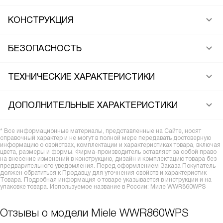
КОНСТРУКЦИЯ
БЕЗОПАСНОСТЬ
ТЕХНИЧЕСКИЕ ХАРАКТЕРИСТИКИ
ДОПОЛНИТЕЛЬНЫЕ ХАРАКТЕРИСТИКИ
* Все информационные материалы, представленные на Сайте, носят
справочный характер и не могут в полной мере передавать достоверную
информацию о свойствах, комплектации и характеристиках товара, включая
цвета, размеры и формы. Фирма-производитель оставляет за собой право
на внесение изменений в конструкцию, дизайн и комплектацию товара без
предварительного уведомления. Перед оформлением Заказа Покупатель
должен обратиться к Продавцу для уточнения свойств и характеристик
Товара. Подробная информация о товаре указывается в инструкции и на
упаковке товара. Используемое название в России: Миле WWR860WPS
Отзывы о модели Miele WWR860WPS