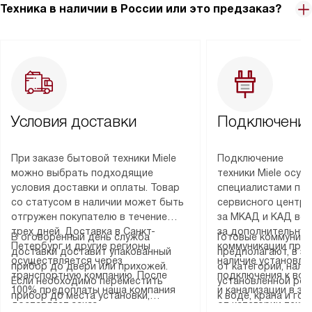
Техника в наличии в России или это предзаказ?
Условия доставки
Подключение
При заказе бытовой техники Miele
Подключение
можно выбрать подходящие
техники Miele осу
условия доставки и оплаты. Товар
специалистами пар
со статусом в наличии может быть
сервисного центра
отгружен покупателю в течение
за МКАД и КАД во
трех дней. Доставка в Санкт-
за дополнительную
В оговоренный день служба
Готовые коммуника
Петербург и другие регионы
коммуникации пре
доставки доставит упакованный
предполагают, в з
осуществляется через
наличие установле
прибор до двери или прихожей.
от категории, нали
транспортную компанию. После
подключения к во
Если необходимо переместить
установленной роз
100% предоплаты наша компания
и канализации в з
прибор до места установки,
к воде, крана и го
доставляет заказ
от категории техн
пожалуйста, предварительно
слива. Стандартна