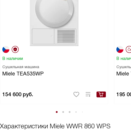
В наличии
В нали
Сушильная машина
Сушиль
Miele TEA535WP
Miel
154 600
руб.
195 0
Характеристики
Miele WWR 860 WPS