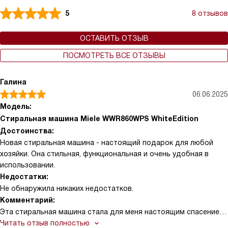
5
8 отзывов
ОСТАВИТЬ ОТЗЫВ
ПОСМОТРЕТЬ ВСЕ ОТЗЫВЫ
Галина
06.06.2025
Модель:
Стиральная машина Miele WWR860WPS WhiteEdition
Достоинства:
Новая стиральная машина - настоящий подарок для любой
хозяйки. Она стильная, функциональная и очень удобная в
использовании.
Недостатки:
Не обнаружила никаких недостатков.
Комментарий:
Эта стиральная машина стала для меня настоящим спасением.
У меня большая семья, и стирка занимает значительную часть
Читать отзыв полностью