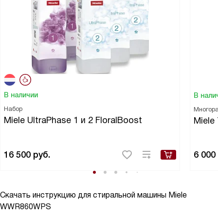
В наличии
В нали
Набор
Многора
Miele UltraPhase 1 и 2 FloralBoost
Miele
16 500
руб.
6 000
Скачать инструкцию для стиральной машины
Miele
WWR860WPS