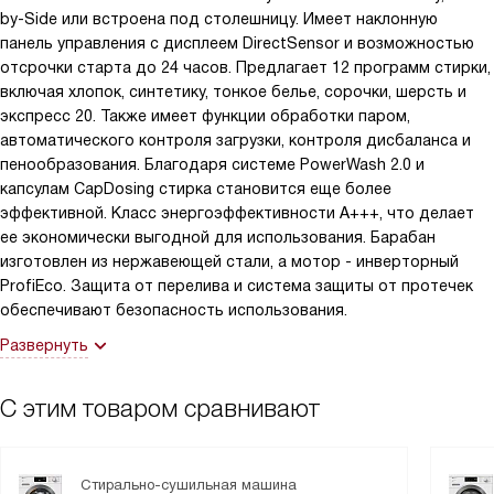
облегчила мне жизнь. Рекомендую всем, кто ищет надежную и
by-Side или встроена под столешницу. Имеет наклонную
качественную стиральную машину!
панель управления с дисплеем DirectSensor и возможностью
отсрочки старта до 24 часов. Предлагает 12 программ стирки,
включая хлопок, синтетику, тонкое белье, сорочки, шерсть и
экспресс 20. Также имеет функции обработки паром,
автоматического контроля загрузки, контроля дисбаланса и
пенообразования. Благодаря системе PowerWash 2.0 и
капсулам CapDosing стирка становится еще более
эффективной. Класс энергоэффективности A+++, что делает
ее экономически выгодной для использования. Барабан
изготовлен из нержавеющей стали, а мотор - инверторный
ProfiEco. Защита от перелива и система защиты от протечек
обеспечивают безопасность использования.
Развернуть
С этим товаром сравнивают
Стирально-сушильная машина