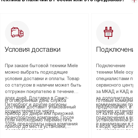
Условия доставки
Подключение
При заказе бытовой техники Miele
Подключение
можно выбрать подходящие
техники Miele осу
условия доставки и оплаты. Товар
специалистами пар
со статусом в наличии может быть
сервисного центра
отгружен покупателю в течение
за МКАД и КАД во
трех дней. Доставка в Санкт-
за дополнительную
В оговоренный день служба
Готовые коммуника
Петербург и другие регионы
коммуникации пре
доставки доставит упакованный
предполагают, в з
осуществляется через
наличие установле
прибор до двери или прихожей.
от категории, нали
транспортную компанию. После
подключения к во
Если необходимо переместить
установленной роз
100% предоплаты наша компания
и канализации в з
прибор до места установки,
к воде, крана и го
доставляет заказ
от категории техн
пожалуйста, предварительно
слива. Стандартна
до представительства
дополнительных ус