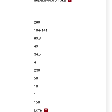
переменного тока
280
104-141
89.8
49
34.5
4
230
50
10
1
150
Есть