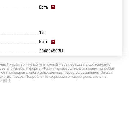
Есть
1.5
Есть
28489450RU
ный характер и не могут в полной мере передавать достоверную
 цвета, размеры и формы. Фирма-производитель оставляет за собой
ра без предварительного уведомления. Перед оформлением Заказа
еристик Товара. Подробная информация о товаре указывается в
 489-4