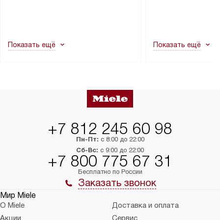
транспортной службы не могут
подключение к су
демонтировать дверцы, ручки или
коммуникациям, пе
другие выступающие элементы, так
и консультацию по 
как это может привести к отказу
В стандартную уст
Показать ещё
Показать ещё
в гарантийном ремонте в будущем.
не включаются: пр
Перед заказом удостоверьтесь, что
коммуникаций, рас
сможете переместить прибор
материалы, навеш
в нужное место, учитывая размеры
и перевешивание д
упаковки или без нее.
выполнения специа
в условиях повыше
тарифы на услуги 
на 30%.
+7 812 245 60 98
Пн-Пт:
с 8:00 до 22:00
Сб-Вс:
с 9:00 до 22:00
+7 800 775 67 31
Бесплатно по России
Заказать звонок
Мир Miele
О Miele
Доставка и оплата
Акции
Сервис