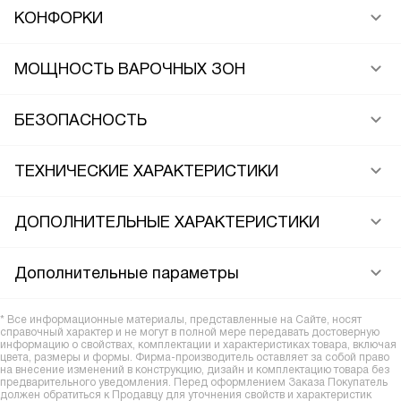
КОНФОРКИ
МОЩНОСТЬ ВАРОЧНЫХ ЗОН
БЕЗОПАСНОСТЬ
ТЕХНИЧЕСКИЕ ХАРАКТЕРИСТИКИ
ДОПОЛНИТЕЛЬНЫЕ ХАРАКТЕРИСТИКИ
Дополнительные параметры
* Все информационные материалы, представленные на Сайте, носят
справочный характер и не могут в полной мере передавать достоверную
информацию о свойствах, комплектации и характеристиках товара, включая
цвета, размеры и формы. Фирма-производитель оставляет за собой право
на внесение изменений в конструкцию, дизайн и комплектацию товара без
предварительного уведомления. Перед оформлением Заказа Покупатель
должен обратиться к Продавцу для уточнения свойств и характеристик