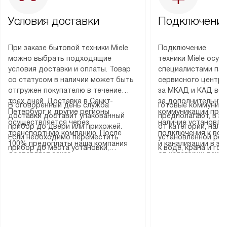
Условия доставки
Подключение
При заказе бытовой техники Miele
Подключение
можно выбрать подходящие
техники Miele осу
условия доставки и оплаты. Товар
специалистами пар
со статусом в наличии может быть
сервисного центра
отгружен покупателю в течение
за МКАД и КАД во
трех дней. Доставка в Санкт-
за дополнительную
В оговоренный день служба
Готовые коммуника
Петербург и другие регионы
коммуникации пре
доставки доставит упакованный
предполагают, в з
осуществляется через
наличие установле
прибор до двери или прихожей.
от категории, нали
транспортную компанию. После
подключения к во
Если необходимо переместить
установленной роз
100% предоплаты наша компания
и канализации в з
прибор до места установки,
к воде, крана и го
доставляет заказ
от категории техн
пожалуйста, предварительно
слива. Стандартна
до представительства
дополнительных ус
уточните это с менеджером.
включает в себя: с
транспортной компании в городе
определяется согл
За данную услугу взимается
транспортировочны
Москва. Пожалуйста, уточняйте
который можно по
дополнительная плата. Важно
разблокировку при
условия доставки у менеджера при
на нашем сайте в 
учитывать, что если размеры
соединение отдель
оформлении заказа.
«Подключение».
прибора не позволяют ему пройти
монтаж техники в 
через дверной проем, сотрудники
на место с проверк