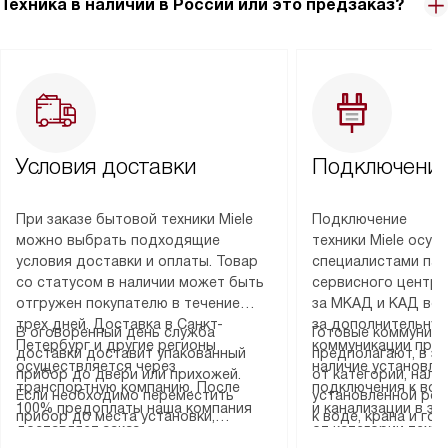
Техника в наличии в России или это предзаказ?
Условия доставки
Подключение
При заказе бытовой техники Miele
Подключение
можно выбрать подходящие
техники Miele осу
условия доставки и оплаты. Товар
специалистами пар
со статусом в наличии может быть
сервисного центра
отгружен покупателю в течение
за МКАД и КАД во
трех дней. Доставка в Санкт-
за дополнительную
В оговоренный день служба
Готовые коммуника
Петербург и другие регионы
коммуникации пре
доставки доставит упакованный
предполагают, в з
осуществляется через
наличие установле
прибор до двери или прихожей.
от категории, нали
транспортную компанию. После
подключения к во
Если необходимо переместить
установленной роз
100% предоплаты наша компания
и канализации в з
прибор до места установки,
к воде, крана и го
доставляет заказ
от категории техн
пожалуйста, предварительно
слива. Стандартна