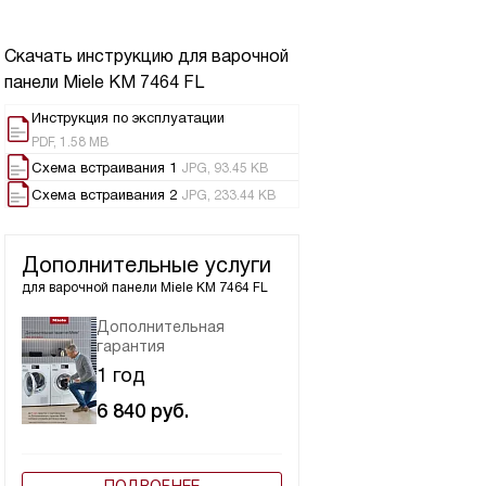
Скачать инструкцию для варочной
панели
Miele KM 7464 FL
Инструкция по эксплуатации
PDF, 1.58 MB
Схема встраивания 1
JPG, 93.45 KB
Схема встраивания 2
JPG, 233.44 KB
Дополнительные услуги
для варочной панели
Miele KM 7464 FL
Дополнительная
гарантия
1 год
6 840
руб.