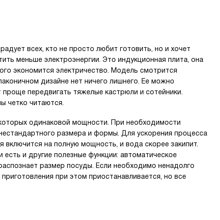
радует всех, кто не просто любит готовить, но и хочет
тить меньше электроэнергии. Это индукционная плита, она
этого экономится электричество. Модель смотрится
лаконичном дизайне нет ничего лишнего. Ее можно
т проще передвигать тяжелые кастрюли и сотейники.
ы четко читаются.
з которых одинаковой мощности. При необходимости
 нестандартного размера и формы. Для ускорения процесса
я включится на полную мощность, и вода скорее закипит.
и есть и другие полезные функции: автоматическое
 распознает размер посуды. Если необходимо ненадолго
с приготовления при этом приостанавливается, но все