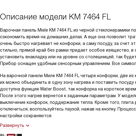
Описание модели
KM 7464 FL
Варочная панель Miele KM 7464 FL из черной стеклокерамики по
сэкономить время на домашних делах. А еще она позволит тра
очень быстро нагревает не конфорки, а саму посуду, за счет 
стильно, прямой край без рамки придает особое изящество, в 
установить внакладку или на уровне со столешницей, так буде
Прибор оснащен удобным сенсорным управлением. Все символ
На варочной панели Миле KM 7464 FL четыре конфорки, две и
их можно объединить в одну зону нагрева и поставить посуду
доступна функция Water Boost, так конфорка на короткое врем
После этого нагрев вернется к заданным параметрам. У модел
выключение конфорок, поддержание тепла. Кроме того, плита
отключиться, воспользуйтесь паузой, нажав на кнопку. Процес
настройки сохраняются.
Развернуть