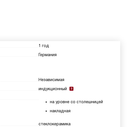
1 год
Германия
Независимая
индукционный
на уровне со столешницей
накладная
стеклокерамика