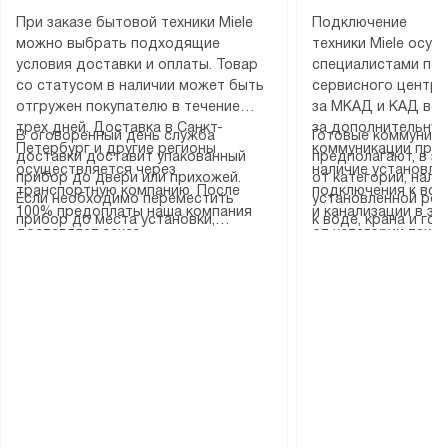
При заказе бытовой техники Miele
Подключение
можно выбрать подходящие
техники Miele осу
условия доставки и оплаты. Товар
специалистами пар
со статусом в наличии может быть
сервисного центра
отгружен покупателю в течение
за МКАД и КАД во
трех дней. Доставка в Санкт-
за дополнительную
В оговоренный день служба
Готовые коммуника
Петербург и другие регионы
коммуникации пре
доставки доставит упакованный
предполагают, в з
осуществляется через
наличие установле
прибор до двери или прихожей.
от категории, нали
транспортную компанию. После
подключения к во
Если необходимо переместить
установленной роз
100% предоплаты наша компания
и канализации в з
прибор до места установки,
к воде, крана и го
доставляет заказ
от категории техн
пожалуйста, предварительно
слива. Стандартна
до представительства
дополнительных ус
уточните это с менеджером.
включает в себя: с
транспортной компании в городе
определяется согл
За данную услугу взимается
транспортировочны
Москва. Пожалуйста, уточняйте
который можно по
дополнительная плата. Важно
разблокировку при
условия доставки у менеджера при
на нашем сайте в 
учитывать, что если размеры
соединение отдель
оформлении заказа.
«Подключение».
прибора не позволяют ему пройти
монтаж техники в 
через дверной проем, сотрудники
на место с проверк
транспортной службы не могут
подключение к су
демонтировать дверцы, ручки или
коммуникациям, пе
другие выступающие элементы, так
и консультацию по 