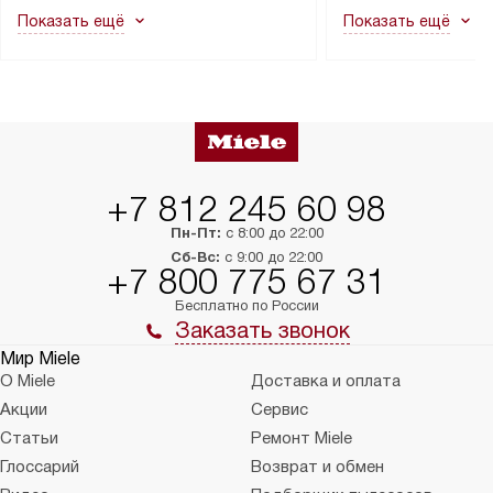
как это может привести к отказу
В стандартную уст
Показать ещё
Показать ещё
в гарантийном ремонте в будущем.
не включаются: пр
Перед заказом удостоверьтесь, что
коммуникаций, рас
сможете переместить прибор
материалы, навеш
в нужное место, учитывая размеры
и перевешивание д
упаковки или без нее.
выполнения специа
в условиях повыше
тарифы на услуги 
на 30%.
+7 812 245 60 98
Пн-Пт:
с 8:00 до 22:00
Сб-Вс:
с 9:00 до 22:00
+7 800 775 67 31
Бесплатно по России
Заказать звонок
Мир Miele
О Miele
Доставка и оплата
Акции
Сервис
Статьи
Ремонт Miele
Глоссарий
Возврат и обмен