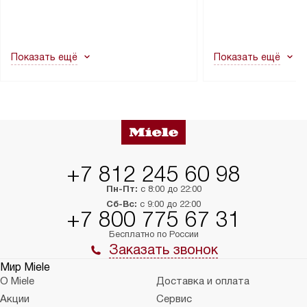
транспортной службы не могут
подключение к су
демонтировать дверцы, ручки или
коммуникациям, пе
другие выступающие элементы, так
и консультацию по 
как это может привести к отказу
В стандартную уст
Показать ещё
Показать ещё
в гарантийном ремонте в будущем.
не включаются: пр
Перед заказом удостоверьтесь, что
коммуникаций, рас
сможете переместить прибор
материалы, навеш
в нужное место, учитывая размеры
и перевешивание д
упаковки или без нее.
выполнения специа
в условиях повыше
тарифы на услуги 
на 30%.
+7 812 245 60 98
Пн-Пт:
с 8:00 до 22:00
Сб-Вс:
с 9:00 до 22:00
+7 800 775 67 31
Бесплатно по России
Заказать звонок
Мир Miele
О Miele
Доставка и оплата
Акции
Сервис