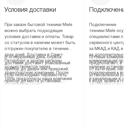
Условия доставки
Подключение
При заказе бытовой техники Miele
Подключение
можно выбрать подходящие
техники Miele осу
условия доставки и оплаты. Товар
специалистами пар
со статусом в наличии может быть
сервисного центра
отгружен покупателю в течение
за МКАД и КАД во
трех дней. Доставка в Санкт-
за дополнительную
В оговоренный день служба
Готовые коммуника
Петербург и другие регионы
коммуникации пре
доставки доставит упакованный
предполагают, в з
осуществляется через
наличие установле
прибор до двери или прихожей.
от категории, нали
транспортную компанию. После
подключения к во
Если необходимо переместить
установленной роз
100% предоплаты наша компания
и канализации в з
прибор до места установки,
к воде, крана и го
доставляет заказ
от категории техн
пожалуйста, предварительно
слива. Стандартна
до представительства
дополнительных ус
уточните это с менеджером.
включает в себя: с
транспортной компании в городе
определяется согл
За данную услугу взимается
транспортировочны
Москва. Пожалуйста, уточняйте
который можно по
дополнительная плата. Важно
разблокировку при
условия доставки у менеджера при
на нашем сайте в 
учитывать, что если размеры
соединение отдель
оформлении заказа.
«Подключение».
прибора не позволяют ему пройти
монтаж техники в 
через дверной проем, сотрудники
на место с проверк