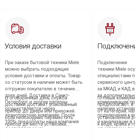
Условия доставки
Подключение
При заказе бытовой техники Miele
Подключение
можно выбрать подходящие
техники Miele осу
условия доставки и оплаты. Товар
специалистами пар
со статусом в наличии может быть
сервисного центра
отгружен покупателю в течение
за МКАД и КАД во
трех дней. Доставка в Санкт-
за дополнительную
В оговоренный день служба
Готовые коммуника
Петербург и другие регионы
коммуникации пре
доставки доставит упакованный
предполагают, в з
осуществляется через
наличие установле
прибор до двери или прихожей.
от категории, нали
транспортную компанию. После
подключения к во
Если необходимо переместить
установленной роз
100% предоплаты наша компания
и канализации в з
прибор до места установки,
к воде, крана и го
доставляет заказ
от категории техн
пожалуйста, предварительно
слива. Стандартна
до представительства
дополнительных ус
уточните это с менеджером.
включает в себя: с