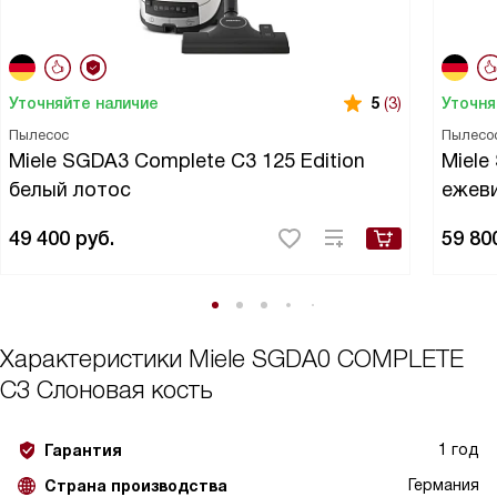
Уточняйте наличие
Уточня
5
(3)
Пылесос
Пылесо
Miele SGDA3 Complete C3 125 Edition
Miele
белый лотос
ежев
49 400
руб.
59 80
Характеристики
Miele SGDA0 COMPLETE
C3 Слоновая кость
1 год
Гарантия
Германия
Страна производства