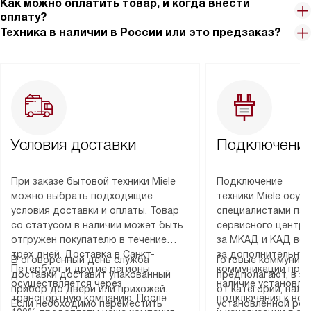
Как можно оплатить товар, и когда внести
оплату?
Техника в наличии в России или это предзаказ?
Условия доставки
Подключение
При заказе бытовой техники Miele
Подключение
можно выбрать подходящие
техники Miele осу
условия доставки и оплаты. Товар
специалистами пар
со статусом в наличии может быть
сервисного центра
отгружен покупателю в течение
за МКАД и КАД во
трех дней. Доставка в Санкт-
за дополнительную
В оговоренный день служба
Готовые коммуника
Петербург и другие регионы
коммуникации пре
доставки доставит упакованный
предполагают, в з
осуществляется через
наличие установле
прибор до двери или прихожей.
от категории, нали
транспортную компанию. После
подключения к во
Если необходимо переместить
установленной роз