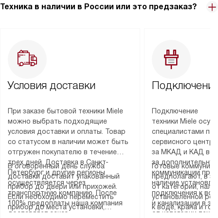
Техника в наличии в России или это предзаказ?
Условия доставки
Подключение
При заказе бытовой техники Miele
Подключение
можно выбрать подходящие
техники Miele осу
условия доставки и оплаты. Товар
специалистами пар
со статусом в наличии может быть
сервисного центра
отгружен покупателю в течение
за МКАД и КАД во
трех дней. Доставка в Санкт-
за дополнительную
В оговоренный день служба
Готовые коммуника
Петербург и другие регионы
коммуникации пре
доставки доставит упакованный
предполагают, в з
осуществляется через
наличие установле
прибор до двери или прихожей.
от категории, нали
транспортную компанию. После
подключения к во
Если необходимо переместить
установленной роз
100% предоплаты наша компания
и канализации в з
прибор до места установки,
к воде, крана и го
доставляет заказ
от категории техн
пожалуйста, предварительно
слива. Стандартна