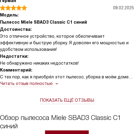
Герман
08.02.2025
Модель:
Пылесос Miele SBAD3 Classic C1 синий
Достоинства:
Это отличное устройство, которое обеспечивает
эффективную и быструю уборку. Я доволен его мощностью и
удобством использования!
Недостатки:
Не обнаружено никаких недостатков!
Комментарий:
С тех пор, как я приобрёл этот пылесос, уборка в моём доме
стала настоящим удовольствием! Этот пылесос просто
Читать отзыв полностью
поразительный - он такой мощный и эффективный, что я могу
пройти всю квартиру всего за несколько минут.
ПОКАЗАТЬ ЕЩЁ ОТЗЫВЫ
Я помню одну ситуацию, когда у меня было очень мало
времени на уборку перед приездом гостей. Я был уверен, что
не успею прибраться, но этот пылесос справился с задачей
Обзор пылесоса Miele SBAD3 Classic C1
быстрее, чем я ожидал. Все гости отметили, как чисто у меня
синий
дома!