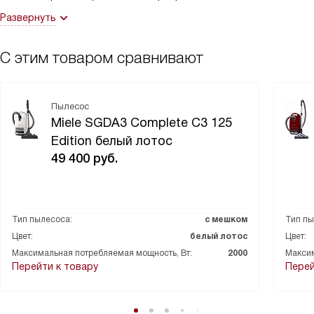
Развернуть
С этим товаром сравнивают
Пылесос
Miele SGDA3 Complete C3 125
Edition белый лотос
49 400
руб.
Тип пылесоса:
с мешком
Тип пы
Цвет:
белый лотос
Цвет:
Максимальная потребляемая мощность, Вт:
2000
Максим
Перейти к товару
Перей