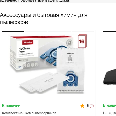
идеально подойдет для вашего дома.
Аксессуары и бытовая химия для
пылесосов
В нали
В наличии
5
(2)
Насадка
Комплект мешков пылесборников