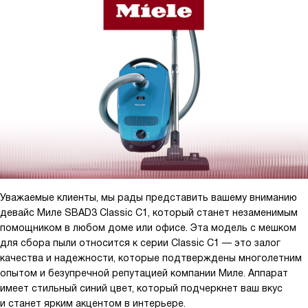
Еще одним значительным преимуществом является его
удобство в использовании. Он легко маневрирует даже в узких
местах, что делает процесс уборки ещё более простым и
быстрым.
Я также обратил внимание на то, что он очень тихий. Это
означает, что я могу использовать его даже поздно вечером,
не боясь разбудить свою семью.
В общем, я очень доволен своим выбором и рекомендую этот
пылесос всем, кто ищет надежное и эффективное устройство
для уборки. Это действительно стоит каждого потраченного
рубля!
Уважаемые клиенты, мы рады представить вашему вниманию
девайс Миле SBAD3 Classic C1, который станет незаменимым
помощником в любом доме или офисе. Эта модель с мешком
для сбора пыли относится к серии Classic C1 — это залог
качества и надежности, которые подтверждены многолетним
опытом и безупречной репутацией компании Миле. Аппарат
имеет стильный синий цвет, который подчеркнет ваш вкус
и станет ярким акцентом в интерьере.