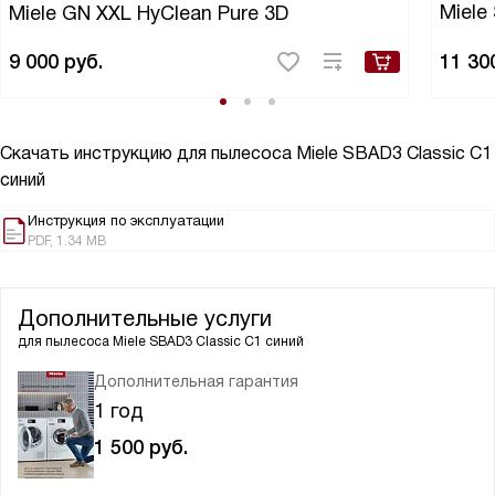
Miele
Miele GN XXL HyClean Pure 3D
9 000
руб.
11 30
Скачать инструкцию для пылесоса
Miele SBAD3 Classic C1
синий
Инструкция по эксплуатации
PDF, 1.34 MB
Дополнительные услуги
для пылесоса
Miele SBAD3 Classic C1 синий
Дополнительная гарантия
1 год
1 500
руб.