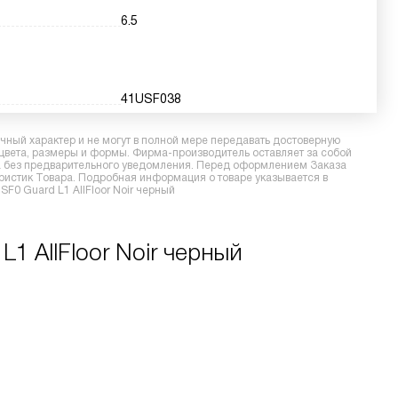
6.5
41USF038
ный характер и не могут в полной мере передавать достоверную
 цвета, размеры и формы. Фирма-производитель оставляет за собой
ра без предварительного уведомления. Перед оформлением Заказа
еристик Товара. Подробная информация о товаре указывается в
SF0 Guard L1 AllFloor Noir черный
1 AllFloor Noir черный