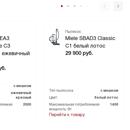
Пылесос
GEA3
Miele SBAD3 Classic
e C3
C1 белый лотос
29 900
руб.
 ежевичный
б.
с мешком
Тип пылесоса:
с мешком
ежевичный
красный
Цвет:
белый лотос
бляемая
2000
Максимальная потребляемая
1400
мощность, Вт:
Перейти к товару