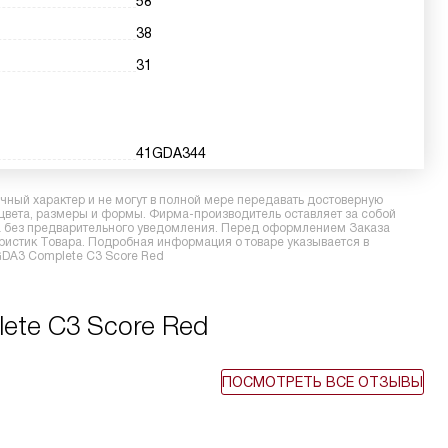
58
38
31
41GDA344
ный характер и не могут в полной мере передавать достоверную
 цвета, размеры и формы. Фирма-производитель оставляет за собой
ра без предварительного уведомления. Перед оформлением Заказа
еристик Товара. Подробная информация о товаре указывается в
GDA3 Complete C3 Score Red
ete C3 Score Red
ПОСМОТРЕТЬ ВСЕ ОТЗЫВЫ