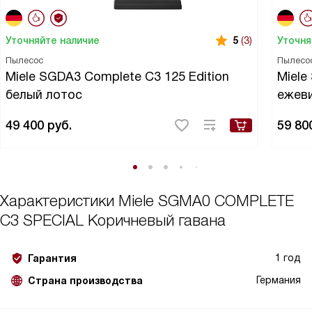
Уточняйте наличие
Уточня
5
(3)
Пылесос
Пылесо
Miele SGDA3 Complete C3 125 Edition
Miele
белый лотос
ежев
49 400
руб.
59 80
Характеристики
Miele SGMA0 COMPLETE
C3 SPECIAL Коричневый гавана
1 год
Гарантия
Германия
Страна производства