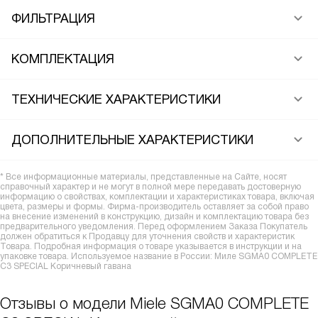
ФИЛЬТРАЦИЯ
КОМПЛЕКТАЦИЯ
ТЕХНИЧЕСКИЕ ХАРАКТЕРИСТИКИ
ДОПОЛНИТЕЛЬНЫЕ ХАРАКТЕРИСТИКИ
* Все информационные материалы, представленные на Сайте, носят
справочный характер и не могут в полной мере передавать достоверную
информацию о свойствах, комплектации и характеристиках товара, включая
цвета, размеры и формы. Фирма-производитель оставляет за собой право
на внесение изменений в конструкцию, дизайн и комплектацию товара без
предварительного уведомления. Перед оформлением Заказа Покупатель
должен обратиться к Продавцу для уточнения свойств и характеристик
Товара. Подробная информация о товаре указывается в инструкции и на
упаковке товара. Используемое название в России: Миле SGMA0 COMPLETE
C3 SPECIAL Коричневый гавана
Отзывы о модели Miele SGMA0 COMPLETE