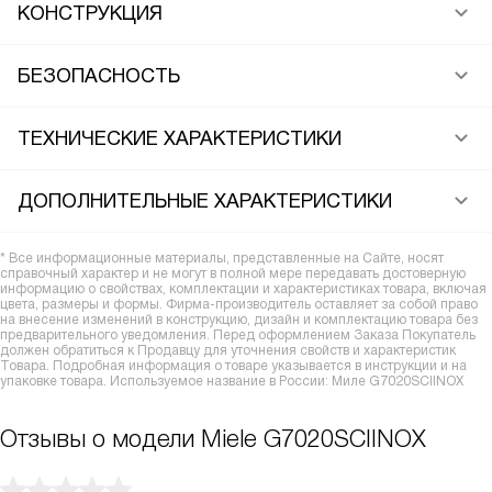
КОНСТРУКЦИЯ
БЕЗОПАСНОСТЬ
ТЕХНИЧЕСКИЕ ХАРАКТЕРИСТИКИ
ДОПОЛНИТЕЛЬНЫЕ ХАРАКТЕРИСТИКИ
* Все информационные материалы, представленные на Сайте, носят
справочный характер и не могут в полной мере передавать достоверную
информацию о свойствах, комплектации и характеристиках товара, включая
цвета, размеры и формы. Фирма-производитель оставляет за собой право
на внесение изменений в конструкцию, дизайн и комплектацию товара без
предварительного уведомления. Перед оформлением Заказа Покупатель
должен обратиться к Продавцу для уточнения свойств и характеристик
Товара. Подробная информация о товаре указывается в инструкции и на
упаковке товара. Используемое название в России: Миле G7020SCIINOX
Отзывы о модели Miele G7020SCIINOX