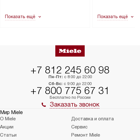
другие выступающие элементы, так
и консультацию по 
как это может привести к отказу
В стандартную уст
Показать ещё
Показать ещё
в гарантийном ремонте в будущем.
не включаются: пр
Перед заказом удостоверьтесь, что
коммуникаций, рас
сможете переместить прибор
материалы, навеш
в нужное место, учитывая размеры
и перевешивание д
упаковки или без нее.
выполнения специа
в условиях повыше
тарифы на услуги 
на 30%.
+7 812 245 60 98
Пн-Пт:
с 8:00 до 22:00
Сб-Вс:
с 9:00 до 22:00
+7 800 775 67 31
Бесплатно по России
Заказать звонок
Мир Miele
О Miele
Доставка и оплата
Акции
Сервис
Статьи
Ремонт Miele