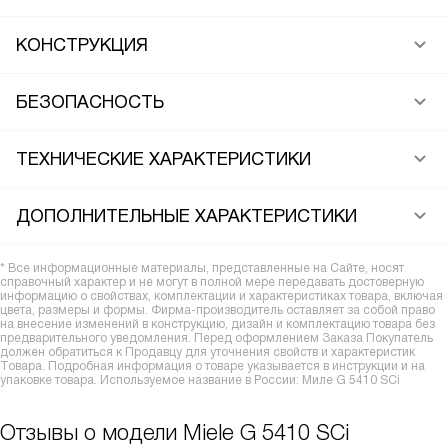
КОНСТРУКЦИЯ
БЕЗОПАСНОСТЬ
ТЕХНИЧЕСКИЕ ХАРАКТЕРИСТИКИ
ДОПОЛНИТЕЛЬНЫЕ ХАРАКТЕРИСТИКИ
* Все информационные материалы, представленные на Сайте, носят
справочный характер и не могут в полной мере передавать достоверную
информацию о свойствах, комплектации и характеристиках товара, включая
цвета, размеры и формы. Фирма-производитель оставляет за собой право
на внесение изменений в конструкцию, дизайн и комплектацию товара без
предварительного уведомления. Перед оформлением Заказа Покупатель
должен обратиться к Продавцу для уточнения свойств и характеристик
Товара. Подробная информация о товаре указывается в инструкции и на
упаковке товара. Используемое название в России: Миле G 5410 SCi
Отзывы о модели Miele G 5410 SCi