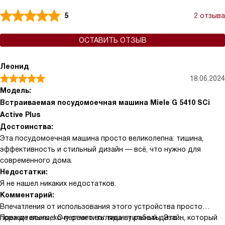
5
2 отзыва
ОСТАВИТЬ ОТЗЫВ
Леонид
18.06.2024
Модель:
Встраиваемая посудомоечная машина Miele G 5410 SCi
Active Plus
Достоинства:
Эта посудомоечная машина просто великолепна: тишина,
эффективность и стильный дизайн — всё, что нужно для
современного дома.
Недостатки:
Я не нашел никаких недостатков.
Комментарий:
Впечатления от использования этого устройства просто
поразительные! С первого взгляда стильный дизайн, который
Прежде всего, хочу отметить тишину работы. Это