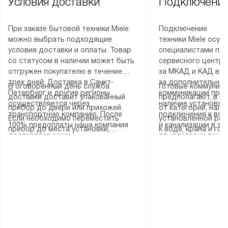
Условия доставки
Подключение
При заказе бытовой техники Miele
Подключение
можно выбрать подходящие
техники Miele осу
условия доставки и оплаты. Товар
специалистами пар
со статусом в наличии может быть
сервисного центра
отгружен покупателю в течение
за МКАД и КАД во
трех дней. Доставка в Санкт-
за дополнительную
В оговоренный день служба
Готовые коммуника
Петербург и другие регионы
коммуникации пре
доставки доставит упакованный
предполагают, в з
осуществляется через
наличие установле
прибор до двери или прихожей.
от категории, нали
транспортную компанию. После
подключения к во
Если необходимо переместить
установленной роз
100% предоплаты наша компания
и канализации в з
прибор до места установки,
к воде, крана и го
доставляет заказ
от категории техн
пожалуйста, предварительно
слива. Стандартна
до представительства
дополнительных ус
уточните это с менеджером.
включает в себя: с
транспортной компании в городе
определяется согл
За данную услугу взимается
транспортировочны
Москва. Пожалуйста, уточняйте
который можно по
дополнительная плата. Важно
разблокировку при
условия доставки у менеджера при
на нашем сайте в 
учитывать, что если размеры
соединение отдель
оформлении заказа.
«Подключение».
прибора не позволяют ему пройти
монтаж техники в 
через дверной проем, сотрудники
на место с проверк
транспортной службы не могут
подключение к су
демонтировать дверцы, ручки или
коммуникациям, пе