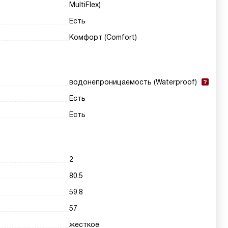
MultiFlex)
Есть
Комфорт (Comfort)
водонепроницаемость (Waterproof)
Есть
Есть
2
80.5
59.8
57
жесткое