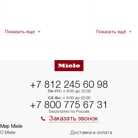
через дверной проем, сотрудники
на место с проверк
транспортной службы не могут
подключение к су
демонтировать дверцы, ручки или
коммуникациям, пе
другие выступающие элементы, так
и консультацию по 
как это может привести к отказу
В стандартную уст
Показать ещё
Показать ещё
в гарантийном ремонте в будущем.
не включаются: пр
Перед заказом удостоверьтесь, что
коммуникаций, рас
сможете переместить прибор
материалы, навеш
в нужное место, учитывая размеры
и перевешивание д
упаковки или без нее.
выполнения специа
в условиях повыше
тарифы на услуги 
на 30%.
+7 812 245 60 98
Пн-Пт:
с 8:00 до 22:00
Сб-Вс:
с 9:00 до 22:00
+7 800 775 67 31
Бесплатно по России
Заказать звонок
Мир Miele
О Miele
Доставка и оплата