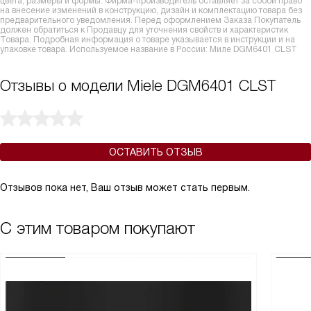
цвета, размеры и формы. Фирма-производитель оставляет за собой право
на внесение изменений в конструкцию, дизайн и комплектацию товара без
предварительного уведомления. Перед оформлением Заказа Покупатель
должен обратиться к Продавцу для уточнения свойств и характеристик
Товара. Подробная информация о товаре указывается в инструкции и на
упаковке товара. Используемое название в России: Миле DGM6401 CLST
Отзывы о модели Miele DGM6401 CLST
ОСТАВИТЬ ОТЗЫВ
Отзывов пока нет, Ваш отзыв может стать первым.
С этим товаром покупают