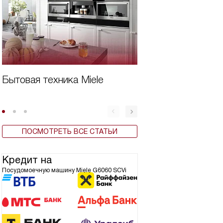
Бытовая техника Miele
Дешевая встроен
для кухни
ПОСМОТРЕТЬ ВСЕ СТАТЬИ
Кредит на
Посудомоечную машину Miele G6060 SCVi