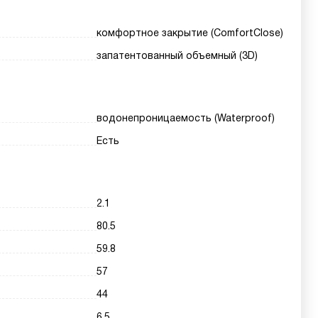
комфортное закрытие (ComfortClose)
запатентованный объемный (3D)
водонепроницаемость (Waterproof)
Есть
2.1
80.5
59.8
57
44
6.5