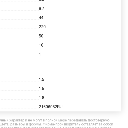
9.7
44
220
50
10
1
1.5
1.5
1.8
21606062RU
ный характер и не могут в полной мере передавать достоверную
 цвета, размеры и формы. Фирма-производитель оставляет за собой