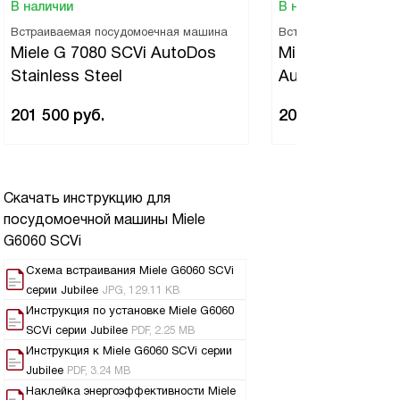
В наличии
В наличии
Встраиваемая посудомоечная машина
Встраиваемая посуд
Miele G 7080 SCVi AutoDos
Miele G 7085 SC
Stainless Steel
AutoDos Stainle
201 500
руб.
207 200
руб.
Скачать инструкцию для
посудомоечной машины
Miele
G6060 SCVi
Схема встраивания Miele G6060 SCVi
серии Jubilee
JPG, 129.11 KB
Инструкция по установке Miele G6060
SCVi серии Jubilee
PDF, 2.25 MB
Инструкция к Miele G6060 SCVi серии
Jubilee
PDF, 3.24 MB
Наклейка энергоэффективности Miele