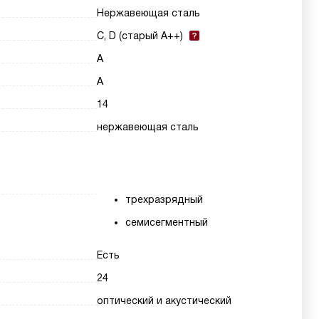
Нержавеющая сталь
C, D (старый A++)
A
A
14
нержавеющая сталь
трехразрядный
семисегментный
Есть
24
оптический и акустический