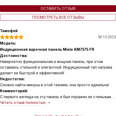
ОСТАВИТЬ ОТЗЫВ
ПОСМОТРЕТЬ ВСЕ ОТЗЫВЫ
Тимофей
30.12.2023
Модель:
Индукционная варочная панель Miele KM7575 FR
Достоинства:
Невероятно функциональная и мощная панель, при этом
оставаясь стильной и элегантной. Индукционный тип нагрева
делает ее быстрой и эффективной!
Недостатки:
Сложно найти минусы в этой технике, она просто идеальна!
Комментарий:
С первого взгляда на эту панель я был поражен ее стильным
дизайном и элегантностью. Черный цвет и рамка из
Читать отзыв полностью
нержавеющей стали - это что-то! Использование
стеклокерамики придает ей особый шик. Но это только начало.