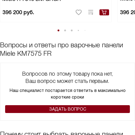
с задачей. Блюда оказались вкусными, все были довольны, а я -
героем вечера!
396 200
руб.
396 2
В общем, эта панель - идеальный выбор для тех, кто ценит
качество, стиль и функциональность. Она превзошла все мои
ожидания!
Вопросы и ответы про варочные панели
Miele KM7575 FR
Вопросов по этому товару пока нет,
Ваш вопрос может стать первым.
Наш специалист постарается ответить в максимально
короткие сроки
ЗАДАТЬ ВОПРОС
Почему стоит выбрать варочные панели