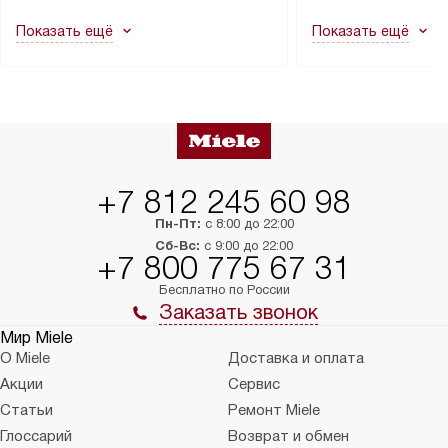
как это может привести к отказу
В стандартную уст
Показать ещё
Показать ещё
в гарантийном ремонте в будущем.
не включаются: пр
Перед заказом удостоверьтесь, что
коммуникаций, рас
сможете переместить прибор
материалы, навеш
в нужное место, учитывая размеры
и перевешивание д
упаковки или без нее.
выполнения специа
в условиях повыше
тарифы на услуги 
на 30%.
+7 812 245 60 98
Пн-Пт:
с 8:00 до 22:00
Сб-Вс:
с 9:00 до 22:00
+7 800 775 67 31
Бесплатно по России
Заказать звонок
Мир Miele
О Miele
Доставка и оплата
Акции
Сервис
Статьи
Ремонт Miele
Глоссарий
Возврат и обмен