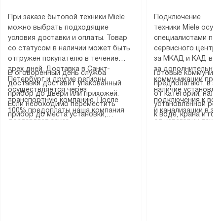
При заказе бытовой техники Miele
Подключение
можно выбрать подходящие
техники Miele осу
условия доставки и оплаты. Товар
специалистами пар
со статусом в наличии может быть
сервисного центра
отгружен покупателю в течение
за МКАД и КАД во
трех дней. Доставка в Санкт-
за дополнительную
В оговоренный день служба
Готовые коммуника
Петербург и другие регионы
коммуникации пре
доставки доставит упакованный
предполагают, в з
осуществляется через
наличие установле
прибор до двери или прихожей.
от категории, нали
транспортную компанию. После
подключения к во
Если необходимо переместить
установленной роз
100% предоплаты наша компания
и канализации в з
прибор до места установки,
к воде, крана и го
доставляет заказ
от категории техн
пожалуйста, предварительно
слива. Стандартна
до представительства
дополнительных ус
уточните это с менеджером.
включает в себя: с
транспортной компании в городе
определяется согл
За данную услугу взимается
транспортировочны
Москва. Пожалуйста, уточняйте
который можно по
дополнительная плата. Важно
разблокировку при
условия доставки у менеджера при
на нашем сайте в 
учитывать, что если размеры
соединение отдель
оформлении заказа.
«Подключение».
прибора не позволяют ему пройти
монтаж техники в 
через дверной проем, сотрудники
на место с проверк
транспортной службы не могут
подключение к су
демонтировать дверцы, ручки или
коммуникациям, пе
другие выступающие элементы, так
и консультацию по 