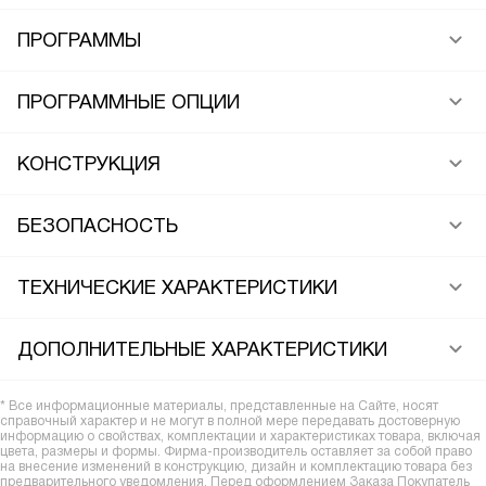
ПРОГРАММЫ
ПРОГРАММНЫЕ ОПЦИИ
КОНСТРУКЦИЯ
БЕЗОПАСНОСТЬ
ТЕХНИЧЕСКИЕ ХАРАКТЕРИСТИКИ
ДОПОЛНИТЕЛЬНЫЕ ХАРАКТЕРИСТИКИ
* Все информационные материалы, представленные на Сайте, носят
справочный характер и не могут в полной мере передавать достоверную
информацию о свойствах, комплектации и характеристиках товара, включая
цвета, размеры и формы. Фирма-производитель оставляет за собой право
на внесение изменений в конструкцию, дизайн и комплектацию товара без
предварительного уведомления. Перед оформлением Заказа Покупатель