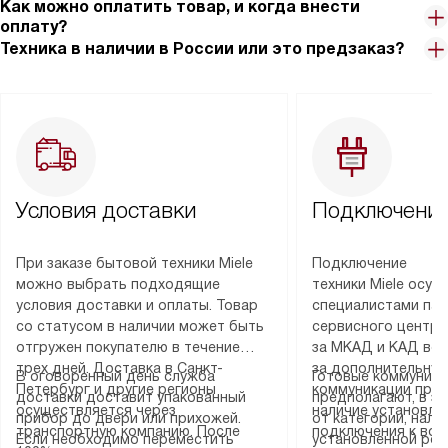
Как можно оплатить товар, и когда внести
оплату?
Техника в наличии в России или это предзаказ?
Условия доставки
Подключение
При заказе бытовой техники Miele
Подключение
можно выбрать подходящие
техники Miele осу
условия доставки и оплаты. Товар
специалистами пар
со статусом в наличии может быть
сервисного центра
отгружен покупателю в течение
за МКАД и КАД во
трех дней. Доставка в Санкт-
за дополнительную
В оговоренный день служба
Готовые коммуника
Петербург и другие регионы
коммуникации пре
доставки доставит упакованный
предполагают, в з
осуществляется через
наличие установле
прибор до двери или прихожей.
от категории, нали
транспортную компанию. После
подключения к во
Если необходимо переместить
установленной роз