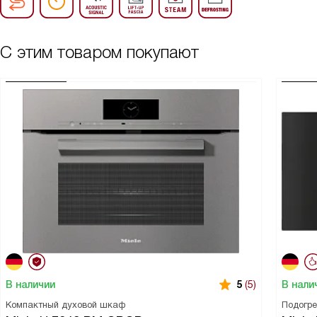
С этим товаром покупают
В наличии
В нали
5
(5)
Компактный духовой шкаф
Подогр