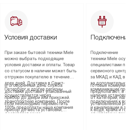
Условия доставки
Подключение
При заказе бытовой техники Miele
Подключение
можно выбрать подходящие
техники Miele осу
условия доставки и оплаты. Товар
специалистами пар
со статусом в наличии может быть
сервисного центра
отгружен покупателю в течение
за МКАД и КАД во
трех дней. Доставка в Санкт-
за дополнительную
В оговоренный день служба
Готовые коммуника
Петербург и другие регионы
коммуникации пре
доставки доставит упакованный
предполагают, в з
осуществляется через
наличие установле
прибор до двери или прихожей.
от категории, нали
транспортную компанию. После
подключения к во
Если необходимо переместить
установленной роз
100% предоплаты наша компания
и канализации в з
прибор до места установки,
к воде, крана и го
доставляет заказ
от категории техн
пожалуйста, предварительно
слива. Стандартна
до представительства
дополнительных ус
уточните это с менеджером.
включает в себя: с
транспортной компании в городе
определяется согл
За данную услугу взимается
транспортировочны